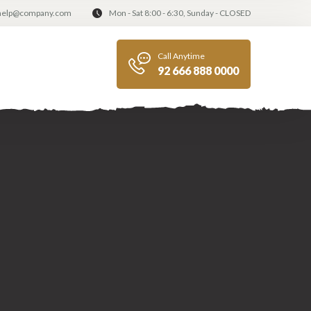
help@company.com
Mon - Sat 8:00 - 6:30, Sunday - CLOSED
Call Anytime
92 666 888 0000