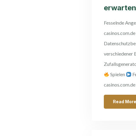
erwarten
Fesselnde Ange
casinos.com.de
Datenschutzbe
verschiedener 
Zufallsgenerat
Spielen
Fe
casinos.com.de
Read Mor