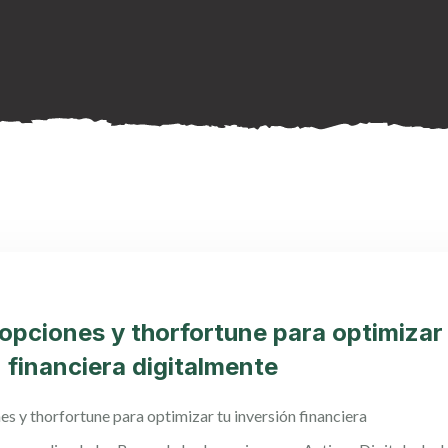
 opciones y thorfortune para optimizar
 financiera digitalmente
es y thorfortune para optimizar tu inversión financiera