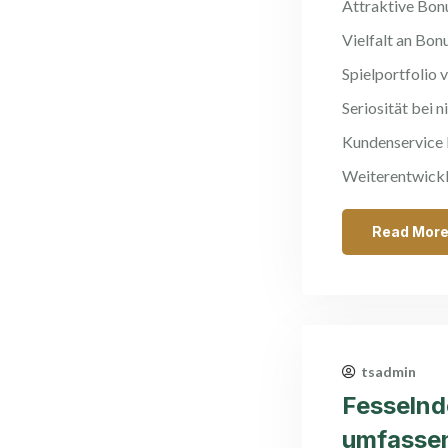
Attraktive Bonu
Vielfalt an Bo
Spielportfolio 
Seriosität bei
Kundenservice b
Weiterentwick
Read Mor
tsadmin
Fesselnd
umfassen