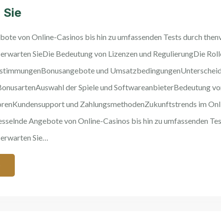
 Sie
bote von Online-Casinos bis hin zu umfassenden Tests durch then
 erwarten SieDie Bedeutung von Lizenzen und RegulierungDie Roll
stimmungenBonusangebote und UmsatzbedingungenUnterschei
BonusartenAuswahl der Spiele und SoftwareanbieterBedeutung vo
orenKundensupport und ZahlungsmethodenZukunftstrends im Onl
sselnde Angebote von Online-Casinos bis hin zu umfassenden Tes
 erwarten Sie…
e