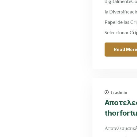
digitalmenteCom
la Diversificac
Papel de las Cr
Seleccionar Cr
Read Mor
tsadmin
Αποτελε
thorfort
Αποτελεσματικές