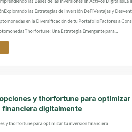
prendiendo las Bases de las Inversiones en Activos DigitalesLa 
iónExplorando las Estrategias de Inversión DeFiVentajas y Desvent
iptomonedas en la Diversificación de tu PortafolioFactores a Cons
iptomonedasThorfortune: Una Estrategia Emergente para…
e
 opciones y thorfortune para optimizar
 financiera digitalmente
es y thorfortune para optimizar tu inversión financiera