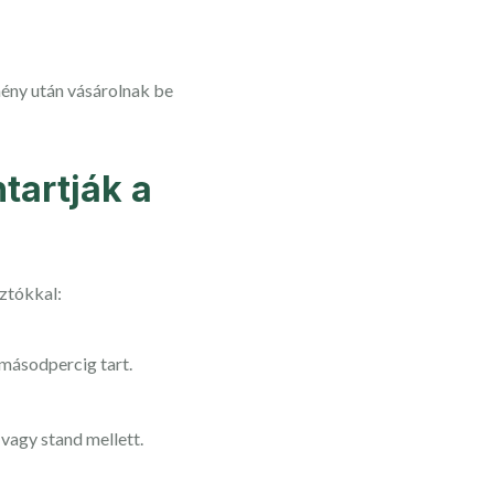
ény után vásárolnak be
tartják a
sztókkal:
másodpercig tart.
vagy stand mellett.