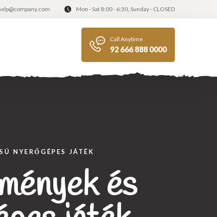
help@company.com
Mon - Sat 8:00 - 6:30, Sunday - CLOSED
Call Anytime
92 666 888 0000
SÚ NYERŐGÉPES JÁTÉK
mények és