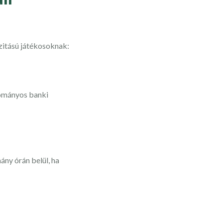
zitású játékosoknak:
yományos banki
ány órán belül, ha