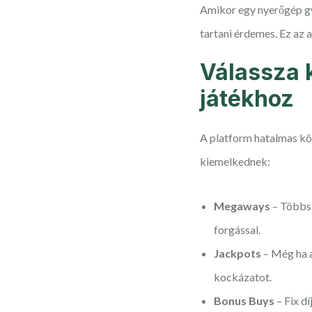
Amikor egy nyerőgép gy
tartani érdemes. Ez az
Válassza 
játékhoz
A platform hatalmas kön
kiemelkednek:
Megaways
– Többsz
forgással.
Jackpots
– Még ha a
kockázatot.
Bonus Buys
– Fix d