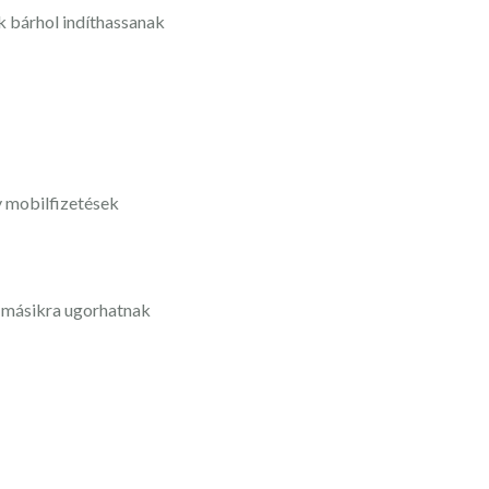
k bárhol indíthassanak
y mobilfizetések
a másikra ugorhatnak