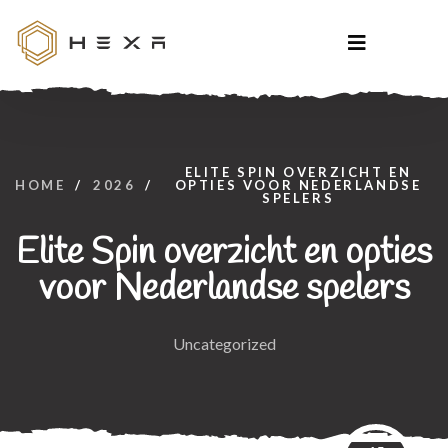
ELITE SPIN OVERZICHT EN
HOME
/
2026
/
OPTIES VOOR NEDERLANDSE
SPELERS
Elite Spin overzicht en opties
voor Nederlandse spelers
Uncategorized