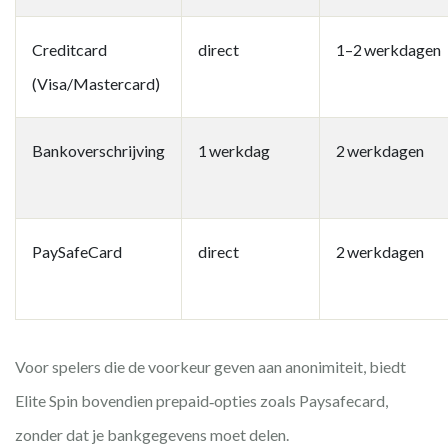
Creditcard
direct
1–2 werkdagen
(Visa/Mastercard)
Bankoverschrijving
1 werkdag
2 werkdagen
PaySafeCard
direct
2 werkdagen
Voor spelers die de voorkeur geven aan anonimiteit, biedt
Elite Spin bovendien prepaid‑opties zoals Paysafecard,
zonder dat je bankgegevens moet delen.