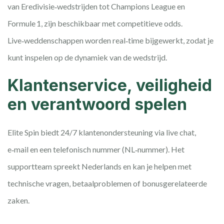
van Eredivisie‑wedstrijden tot Champions League en
Formule 1, zijn beschikbaar met competitieve odds.
Live‑weddenschappen worden real‑time bijgewerkt, zodat je
kunt inspelen op de dynamiek van de wedstrijd.
Klantenservice, veiligheid
en verantwoord spelen
Elite Spin biedt 24/7 klantenondersteuning via live chat,
e‑mail en een telefonisch nummer (NL‑nummer). Het
supportteam spreekt Nederlands en kan je helpen met
technische vragen, betaalproblemen of bonusgerelateerde
zaken.