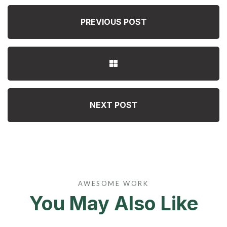
PREVIOUS POST
NEXT POST
AWESOME WORK
You May Also Like