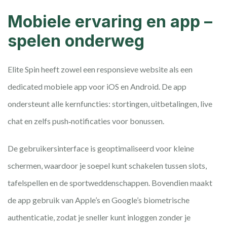
Mobiele ervaring en app –
spelen onderweg
Elite Spin heeft zowel een responsieve website als een
dedicated mobiele app voor iOS en Android. De app
ondersteunt alle kernfuncties: stortingen, uitbetalingen, live
chat en zelfs push‑notificaties voor bonussen.
De gebruikersinterface is geoptimaliseerd voor kleine
schermen, waardoor je soepel kunt schakelen tussen slots,
tafelspellen en de sportweddenschappen. Bovendien maakt
de app gebruik van Apple’s en Google’s biometrische
authenticatie, zodat je sneller kunt inloggen zonder je