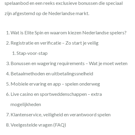
spelaanbod en een reeks exclusieve bonussen die speciaal
zijn afgestemd op de Nederlandse markt.
Wat is Elite Spin en waarom kiezen Nederlandse spelers?
Registratie en verificatie – Zo start je veilig
Stap‑voor‑stap
Bonussen en wagering requirements – Wat je moet weten
Betaalmethoden en uitbetalingssnelheid
Mobiele ervaring en app – spelen onderweg
Live casino en sportweddenschappen – extra
mogelijkheden
Klantenservice, veiligheid en verantwoord spelen
Veelgestelde vragen (FAQ)