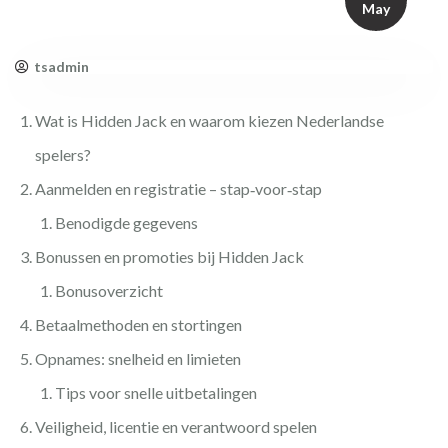
May
tsadmin
Wat is Hidden Jack en waarom kiezen Nederlandse
spelers?
Aanmelden en registratie – stap‑voor‑stap
Benodigde gegevens
Bonussen en promoties bij Hidden Jack
Bonusoverzicht
Betaalmethoden en stortingen
Opnames: snelheid en limieten
Tips voor snelle uitbetalingen
Veiligheid, licentie en verantwoord spelen