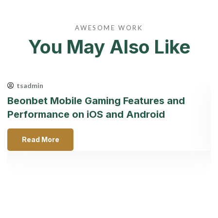
AWESOME WORK
You May Also Like
tsadmin
Beonbet Mobile Gaming Features and
Н
Performance on iOS and Android
п
Read More