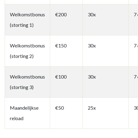
Welkomstbonus
€200
30x
7
(storting 1)
Welkomstbonus
€150
30x
7
(storting 2)
Welkomstbonus
€100
30x
7
(storting 3)
Maandelijkse
€50
25x
3
reload