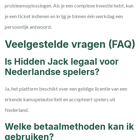
probleemoplossingen. Als je een complexe kwestie hebt, kun
je een ticket indienen en krijg je binnen één werkdag een
persoonlijk antwoord.
Veelgestelde vragen (FAQ)
Is Hidden Jack legaal voor
Nederlandse spelers?
Ja, het platform beschikt over een geldige licentie van een
erkende kansspelautoriteit en accepteert spelers uit
Nederland.
Welke betaalmethoden kan ik
gebruiken?