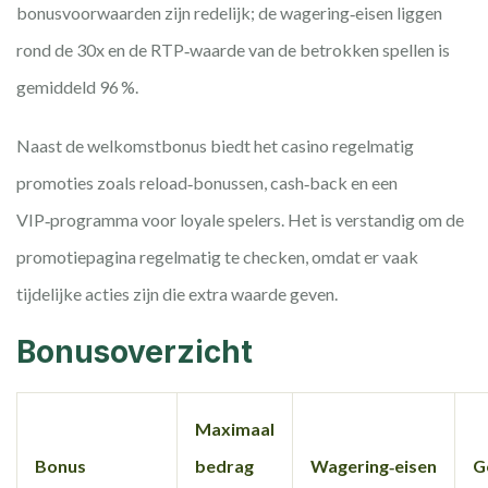
bonusvoorwaarden zijn redelijk; de wagering‑eisen liggen
rond de 30x en de RTP‑waarde van de betrokken spellen is
gemiddeld 96 %.
Naast de welkomstbonus biedt het casino regelmatig
promoties zoals reload‑bonussen, cash‑back en een
VIP‑programma voor loyale spelers. Het is verstandig om de
promotiepagina regelmatig te checken, omdat er vaak
tijdelijke acties zijn die extra waarde geven.
Bonusoverzicht
Maximaal
Bonus
bedrag
Wagering‑eisen
G