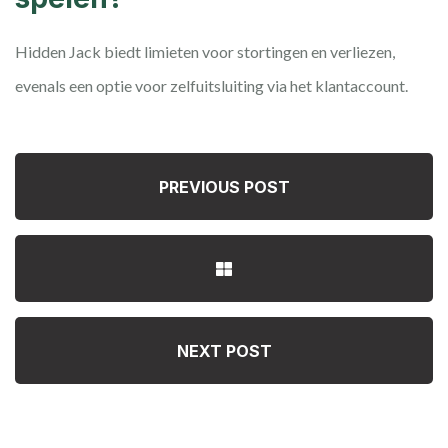
Hidden Jack biedt limieten voor stortingen en verliezen,
evenals een optie voor zelfuitsluiting via het klantaccount.
PREVIOUS POST
NEXT POST