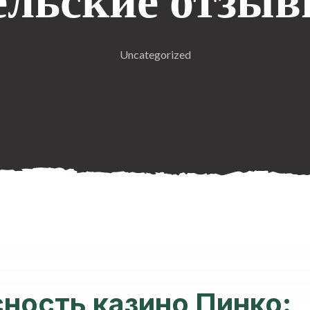
ельские отзыв
Uncategorized
ность казино Пинко: