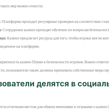
 таких мер можно отнести:
:
Платформа проходит регулярные проверки на соответствие стан
а:
Сотрудники казино проходят обучение по вопросам безопаснос
щи:
Казино предлагает ресурсы для того, чтобы игроки могли ко
оведенное на платформе.
ерженность казино Пинко к безопасности игроков. Важно отметить
сти, пользователи также должны принимать собственные меры п
зователи делятся в социал
тся отличным местом для обмена мнениями и отзывами о казино