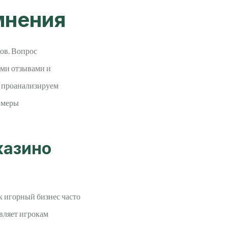
мнения
ов. Вопрос
ими отзывами и
и проанализируем
е меры
казино
ак игорный бизнес часто
вляет игрокам