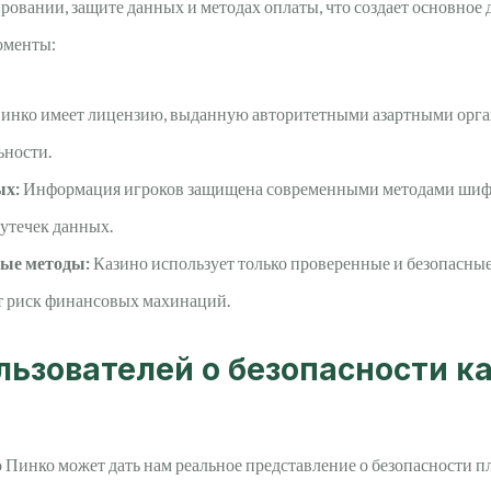
овании, защите данных и методах оплаты, что создает основное 
оменты:
инко имеет лицензию, выданную авторитетными азартными орган
ьности.
ых:
Информация игроков защищена современными методами шифр
утечек данных.
ые методы:
Казино использует только проверенные и безопасные
т риск финансовых махинаций.
льзователей о безопасности к
о Пинко может дать нам реальное представление о безопасности 