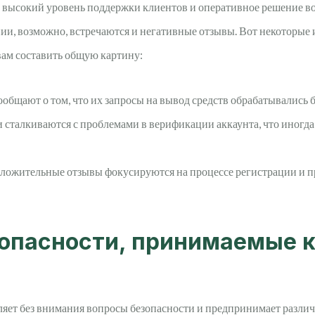
 высокий уровень поддержки клиентов и оперативное решение воп
ии, возможно, встречаются и негативные отзывы. Вот некоторые 
вам составить общую картину:
общают о том, что их запросы на вывод средств обрабатывались б
 сталкиваются с проблемами в верификации аккаунта, что иногд
ожительные отзывы фокусируются на процессе регистрации и п
опасности, принимаемые к
ляет без внимания вопросы безопасности и предпринимает разли