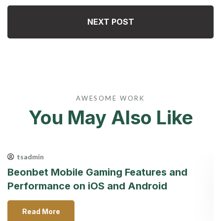
NEXT POST
AWESOME WORK
You May Also Like
tsadmin
Beonbet Mobile Gaming Features and
О
Performance on iOS and Android
у
Read More