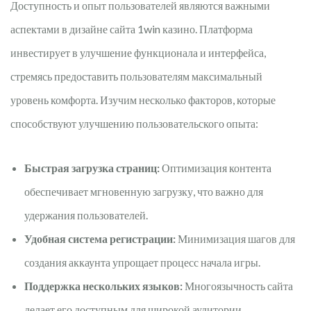
Доступность и опыт пользователей являются важными
аспектами в дизайне сайта 1win казино. Платформа
инвестирует в улучшение функционала и интерфейса,
стремясь предоставить пользователям максимальный
уровень комфорта. Изучим несколько факторов, которые
способствуют улучшению пользовательского опыта:
Быстрая загрузка страниц:
Оптимизация контента
обеспечивает мгновенную загрузку, что важно для
удержания пользователей.
Удобная система регистрации:
Минимизация шагов для
создания аккаунта упрощает процесс начала игры.
Поддержка нескольких языков:
Многоязычность сайта
делает его доступным для широкой аудитории.