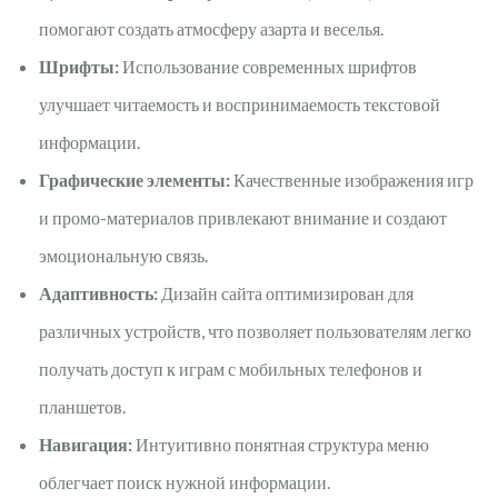
помогают создать атмосферу азарта и веселья.
Шрифты:
Использование современных шрифтов
улучшает читаемость и воспринимаемость текстовой
информации.
Графические элементы:
Качественные изображения игр
и промо-материалов привлекают внимание и создают
эмоциональную связь.
Адаптивность:
Дизайн сайта оптимизирован для
различных устройств, что позволяет пользователям легко
получать доступ к играм с мобильных телефонов и
планшетов.
Навигация:
Интуитивно понятная структура меню
облегчает поиск нужной информации.