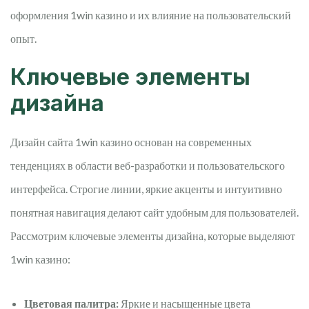
оформления 1win казино и их влияние на пользовательский
опыт.
Ключевые элементы
дизайна
Дизайн сайта 1win казино основан на современных
тенденциях в области веб-разработки и пользовательского
интерфейса. Строгие линии, яркие акценты и интуитивно
понятная навигация делают сайт удобным для пользователей.
Рассмотрим ключевые элементы дизайна, которые выделяют
1win казино:
Цветовая палитра:
Яркие и насыщенные цвета