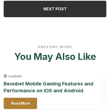
NEXT POST
AWESOME WORK
You May Also Like
tsadmin
Beonbet Mobile Gaming Features and
T
Performance on iOS and Android
Read More