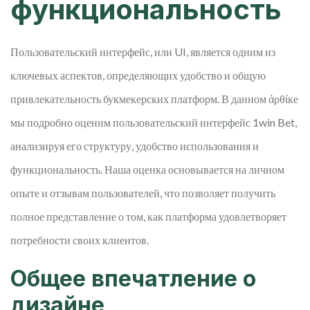
функциональность
Пользовательский интерфейс, или UI, является одним из
ключевых аспектов, определяющих удобство и общую
привлекательность букмекерских платформ. В данном άρθίке
мы подробно оценим пользовательский интерфейс 1win Bet,
анализируя его структуру, удобство использования и
функциональность. Наша оценка основывается на личном
опыте и отзывам пользователей, что позволяет получить
полное представление о том, как платформа удовлетворяет
потребности своих клиентов.
Общее впечатление о
дизайне