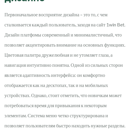
Первоначальное восприятие дизайна – это то, с чем
сталкивается каждый пользователь, заходя на сайт 1win Bet.
Дизайн платфомы современный и минималистичный, что
позволяет акцентировать внимание на основных функциях.
Цветовая палитра дружелюбная и не утомляет глаза, а
навигация интуитивно понятна. Одной из сильных сторон
является адаптивность интерфейса: он комфортно
отображается как на десктопах, так и на мобильных
устройствах. Однако, стоит отметить, что новичкам может
потребоваться время для привыкания к некоторым
элементам. Система меню четко структурирована и
позволяет пользователям быстро находить нужные разделы.