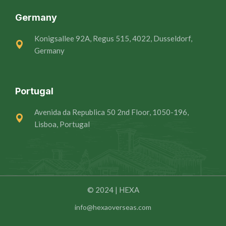
Germany
Konigsallee 92A, Regus 515, 4022, Dusseldorf,
Germany
Portugal
Avenida da Republica 50 2nd Floor, 1050-196,
Lisboa, Portugal
© 2024 | HEXA
info@hexaoverseas.com