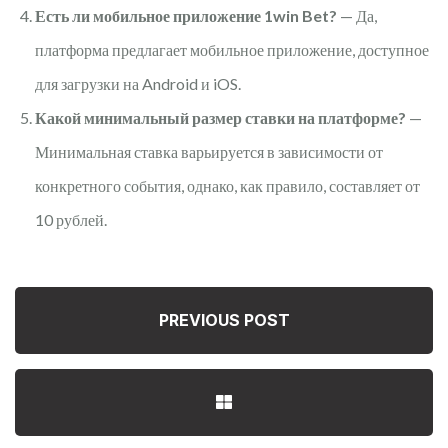
Есть ли мобильное приложение 1win Bet?
— Да,
платформа предлагает мобильное приложение, доступное
для загрузки на Android и iOS.
Какой минимальный размер ставки на платформе?
—
Минимальная ставка варьируется в зависимости от
конкретного события, однако, как правило, составляет от
10 рублей.
PREVIOUS POST