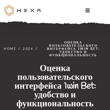
ОЦЕНКА
ПОЛЬЗОВАТЕЛЬСКОГО
HOME
/
2026
/
ИНТЕРФЕЙСА 1WIN BET:
УДОБСТВО И
ФУНКЦИОНАЛЬНОСТЬ
Оценка
пользовательского
интерфейса 1win Bet:
удобство и
функциональность