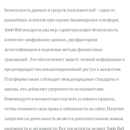
Безопасность данных и средств пользователей – один из
важнейших аспектов при оценке букмекерских платформ.
1win Bet внедрила ряд мер, гарантирующих безопасность
клиентов: шифрование данных, двухфакторная
аутентификация и надежные методы финансовых
транзакций. Это обеспечивает защиту личной информации и
предотвращает несанкционированный доступ к аккаунтам.
Платформа также соблюдает международные стандарты и
законы, что добавляет уверенности пользователям.
Рекомендуется внимательно изучить условия и правила,
чтобы понимать свои права и обязанности на сайте. Наличие
лицензии на деятельность является дополнительным знаком
надежности и легальности. Все эти аспекты делают 1win Bet