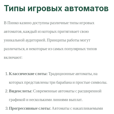
Типы игровых автоматов
В Пинко казино доступны различные типы игровых
автоматов, каждый из которых притягивает свою
уникальной аудиторией. Принципы работы могут
различаться, и некоторые из самых популярных типов
включают:
Классические слоты:
Традиционные автоматы, на
которых представлены три барабана и простые символы.
Видеослоты:
Современные автоматы с расширенной
графикой и несколькими линиями выплат.
Прогрессивные слоты:
Автоматы с накапливаемыми