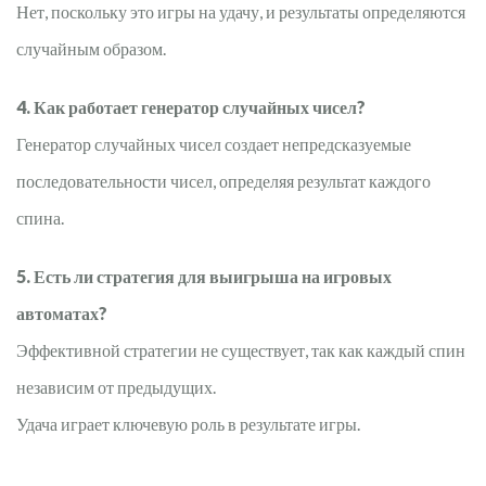
Нет, поскольку это игры на удачу, и результаты определяются
случайным образом.
4. Как работает генератор случайных чисел?
Генератор случайных чисел создает непредсказуемые
последовательности чисел, определяя результат каждого
спина.
5. Есть ли стратегия для выигрыша на игровых
автоматах?
Эффективной стратегии не существует, так как каждый спин
независим от предыдущих.
Удача играет ключевую роль в результате игры.