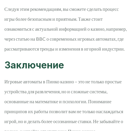
Следуя этим рекомендациям, вы сможете сделать процесс
игры более безопасным и приятным. Также стоит
ознакомиться с актуальной информацией о казино, например,
через статью на
BBC о современных игровых автоматах
, где
рассматриваются тренды и изменения в игорной индустрии.
Заключение
Игровые автоматы в Пинко казино – это не только простые
устройства для развлечения, но и сложные системы,
основанные на математике и психологии. Понимание
принципов их работы позволит вам не только наслаждаться
игрой, но и делать более осознанные ставки. Не забывайте о