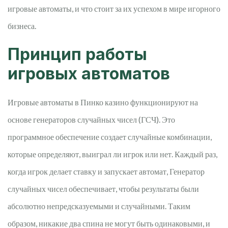
игровые автоматы, и что стоит за их успехом в мире игорного
бизнеса.
Принцип работы
игровых автоматов
Игровые автоматы в Пинко казино функционируют на
основе генераторов случайных чисел (ГСЧ). Это
программное обеспечение создает случайные комбинации,
которые определяют, выиграл ли игрок или нет. Каждый раз,
когда игрок делает ставку и запускает автомат, Генератор
случайных чисел обеспечивает, чтобы результаты были
абсолютно непредсказуемыми и случайными. Таким
образом, никакие два спина не могут быть одинаковыми, и