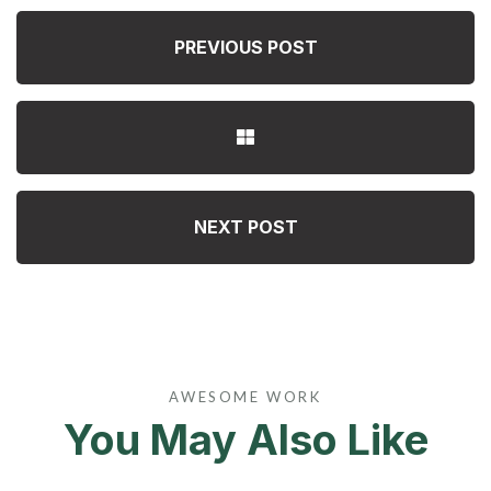
PREVIOUS POST
NEXT POST
AWESOME WORK
You May Also Like