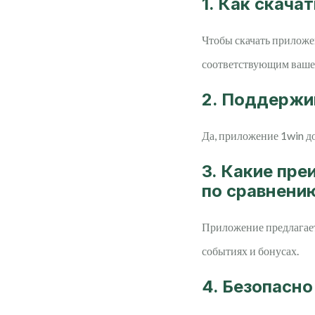
1. Как скача
Чтобы скачать приложен
соответствующим ваше
2. Поддержи
Да, приложение 1win д
3. Какие пр
по сравнению
Приложение предлагает
событиях и бонусах.
4. Безопасно