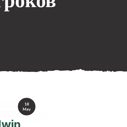
гроков
18
May
1win