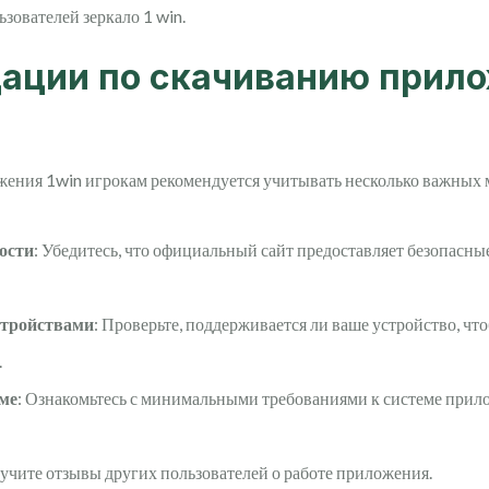
ьзователей
зеркало 1 win
.
ации по скачиванию прил
ения 1win игрокам рекомендуется учитывать несколько важных 
ости
: Убедитесь, что официальный сайт предоставляет безопасны
стройствами
: Проверьте, поддерживается ли ваше устройство, чт
.
еме
: Ознакомьтесь с минимальными требованиями к системе прил
зучите отзывы других пользователей о работе приложения.