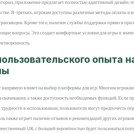
вторых, приложение предлагает полностью адаптивный дизайн, ч
стве. В-третьих, игрокам доступны различные методы оплаты и в
ранзакции. Кроме того, наличие службы поддержки прямо в при
ющие вопросы. Это создает комфортные условия для игры и знач
летворенность.
пользовательского опыта н
мы
 напрямую влияет на выбор платформы для игр. Многим игрокам
та скачивания, а также доступность необходимых функций. Если п
 трудности в использовании, пользователи могут предпочесть пе
ль также играет наличие отзывов и рекомендаций других игроков
чественный UX, с большей вероятностью будет пользоваться поп