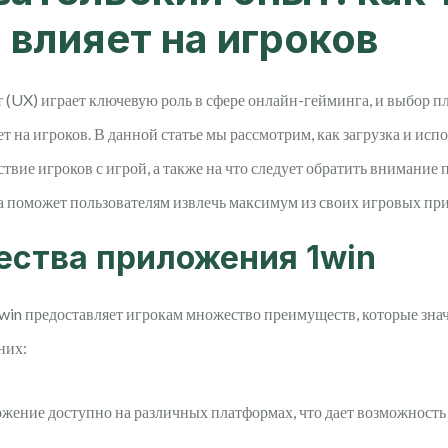
 влияет на игроков
 (UX) играет ключевую роль в сфере онлайн-гейминга, и выбор п
ет на игроков. В данной статье мы рассмотрим, как загрузка и ис
твие игроков с игрой, а также на что следует обратить внимание 
 поможет пользователям извлечь максимум из своих игровых пр
ства приложения 1win
win предоставляет игрокам множество преимуществ, которые зна
них:
ожение доступно на различных платформах, что дает возможность 