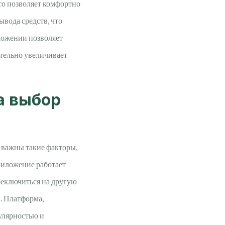
то позволяет комфортно
ывода средств, что
ложении позволяет
ительно увеличивает
а выбор
 важны такие факторы,
риложение работает
реключиться на другую
. Платформа,
улярностью и