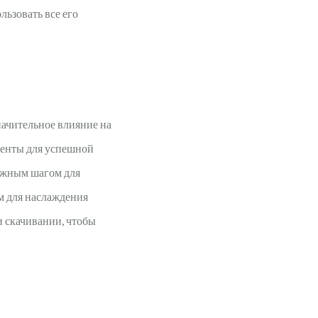
льзовать все его
начительное влияние на
менты для успешной
важным шагом для
м для наслаждения
и скачивании, чтобы