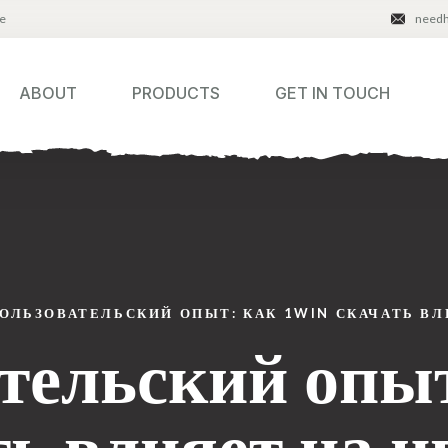
e
need
ABOUT
PRODUCTS
GET IN TOUCH
ОЛЬЗОВАТЕЛЬСКИЙ ОПЫТ: КАК 1WIN СКАЧАТЬ ВЛ
тельский опыт: