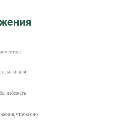
ожения
моментов:
е ссылки для
обы избежать
ожения, чтобы оно