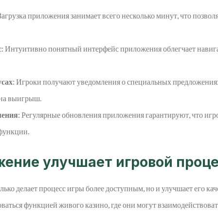
 Загрузка приложения занимает всего несколько минут, что позволя
с
: Интуитивно понятный интерфейс приложения облегчает нави
усах
: Игроки получают уведомления о специальных предложениях
на выигрыш.
ления
: Регулярные обновления приложения гарантируют, что иг
функции.
жение улучшает игровой проц
ько делает процесс игры более доступным, но и улучшает его кач
оваться функцией живого казино, где они могут взаимодействова