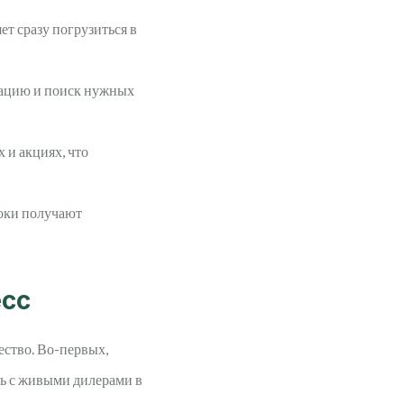
ет сразу погрузиться в
гацию и поиск нужных
 и акциях, что
роки получают
есс
ество. Во-первых,
ть с живыми дилерами в