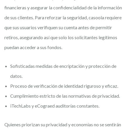
financieras y asegurar la confidencialidad de la información
de sus clientes. Para reforzar la seguridad, casoola requiere
que sus usuarios verifiquen su cuenta antes de permitir
retiros, asegurando así que solo los solicitantes legítimos
puedan acceder a sus fondos.
Sofisticadas medidas de encriptación y protección de
datos.
Proceso de verificación de identidad riguroso y eficaz.
Cumplimiento estricto de las normativas de privacidad.
iTechLabs y eCograed auditorías constantes.
Quienes priorizan su privacidad y economías no se sentirán