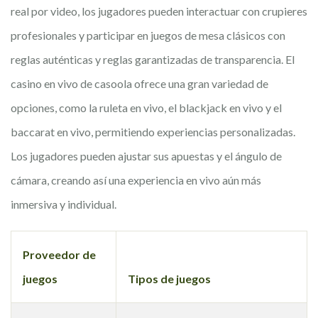
real por video, los jugadores pueden interactuar con crupieres
profesionales y participar en juegos de mesa clásicos con
reglas auténticas y reglas garantizadas de transparencia. El
casino en vivo de casoola ofrece una gran variedad de
opciones, como la ruleta en vivo, el blackjack en vivo y el
baccarat en vivo, permitiendo experiencias personalizadas.
Los jugadores pueden ajustar sus apuestas y el ángulo de
cámara, creando así una experiencia en vivo aún más
inmersiva y individual.
Proveedor de
juegos
Tipos de juegos