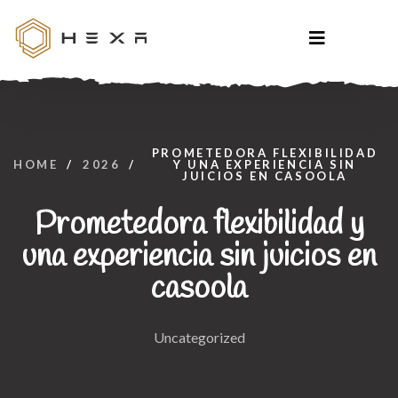
PROMETEDORA FLEXIBILIDAD
HOME
/
2026
/
Y UNA EXPERIENCIA SIN
JUICIOS EN CASOOLA
Prometedora flexibilidad y
una experiencia sin juicios en
casoola
Uncategorized