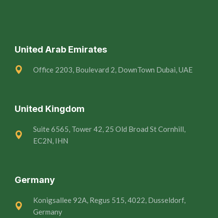
United Arab Emirates
Office 2203, Boulevard 2, DownTown Dubai, UAE
United Kingdom
Suite 6565, Tower 42, 25 Old Broad St Cornhill,
EC2N, IHN
Germany
Konigsallee 92A, Regus 515, 4022, Dusseldorf,
Germany