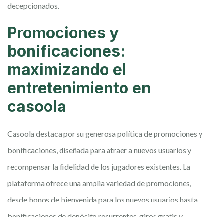
decepcionados.
Promociones y
bonificaciones:
maximizando el
entretenimiento en
casoola
Casoola destaca por su generosa política de promociones y
bonificaciones, diseñada para atraer a nuevos usuarios y
recompensar la fidelidad de los jugadores existentes. La
plataforma ofrece una amplia variedad de promociones,
desde bonos de bienvenida para los nuevos usuarios hasta
bonificaciones de depósito recurrentes, giros gratis y