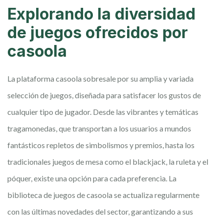
Explorando la diversidad
de juegos ofrecidos por
casoola
La plataforma casoola sobresale por su amplia y variada
selección de juegos, diseñada para satisfacer los gustos de
cualquier tipo de jugador. Desde las vibrantes y temáticas
tragamonedas, que transportan a los usuarios a mundos
fantásticos repletos de simbolismos y premios, hasta los
tradicionales juegos de mesa como el blackjack, la ruleta y el
póquer, existe una opción para cada preferencia. La
biblioteca de juegos de casoola se actualiza regularmente
con las últimas novedades del sector, garantizando a sus