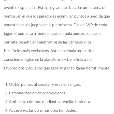
eventos especiales. Este programa se basa en un sistema de
puntos, en el que los jugadores acumulan puntos a medida que
apuestan en los juegos de la plataforma. El nivel VIP de cada
jugador aumenta a medida que acumula puntos, lo que le
permite bénéficier celebrating de las ventajas y los
beneficios más exclusivos. Así se estimula un sentido
consciente lógico en la plataforma y beneficia a sus
favorecidos y aquellos que aspiran ganar-ganar no fútilmente.
Obtén puntos al apostar y escalar rangos.
Personalización de promociones.
Ambiente cómodo mediante atención bitácora.
Acceso exclusivo a más oportunidades.