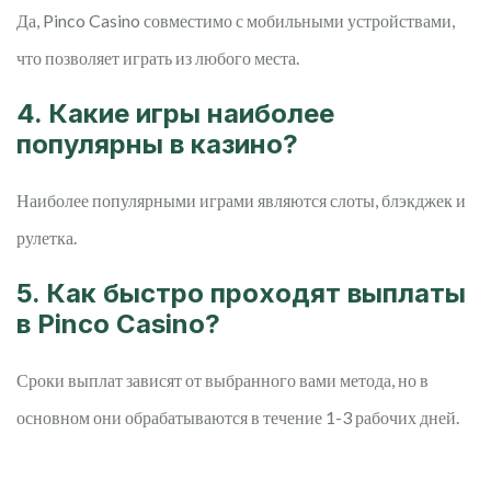
Да, Pinco Casino совместимо с мобильными устройствами,
что позволяет играть из любого места.
4. Какие игры наиболее
популярны в казино?
Наиболее популярными играми являются слоты, блэкджек и
рулетка.
5. Как быстро проходят выплаты
в Pinco Casino?
Сроки выплат зависят от выбранного вами метода, но в
основном они обрабатываются в течение 1-3 рабочих дней.