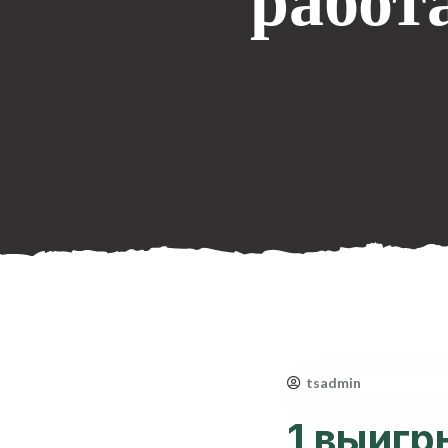
работ
tsadmin
1 выигр