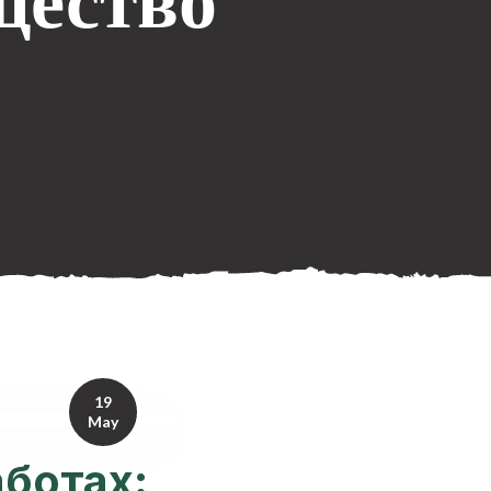
щество
19
May
ботах: