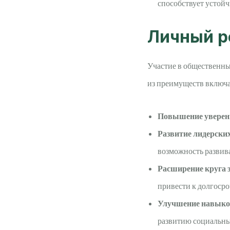
способствует устой
Личный р
Участие в общественных
из преимуществ включ
Повышение уверенн
Развитие лидерских
возможность развив
Расширение круга 
привести к долгоср
Улучшение навыко
развитию социальны