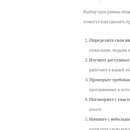
Выбор программы общес
помогут вам принять п
Определите свои и
пожилыми людьми и
Изучите доступные
работают в вашей об
Проверьте требова
программами, к кото
Поговорите с учас
опыте.
Начните с небольш
нарастите свою вовл