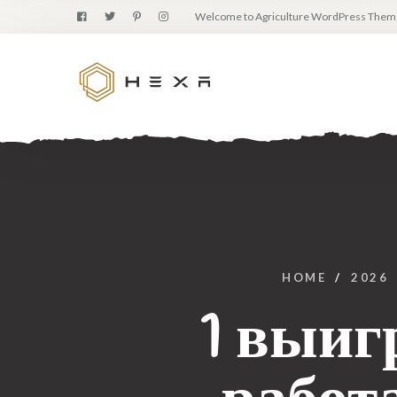
Welcome to Agriculture WordPress Them
HOME
/
2026
1 выи