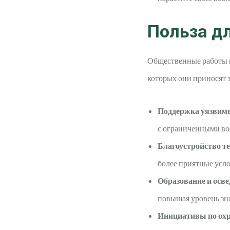
Польза д
Общественные работы по
которых они приносят 
Поддержка уязвимы
с ограниченными во
Благоустройство т
более приятные усло
Образование и осве
повышая уровень зн
Инициативы по ох