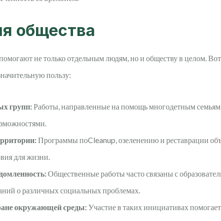
ля общества
могают не только отдельным людям, но и обществу в целом. Вот 
значительную пользу:
х групп:
Работы, направленные на помощь многодетным семьям
зможностями.
ерритории:
Программы поCleanup, озеленению и реставрации объек
вия для жизни.
домленность:
Общественные работы часто связаны с образовате
аний о различных социальных проблемах.
ране окружающей среды:
Участие в таких инициативах помогает