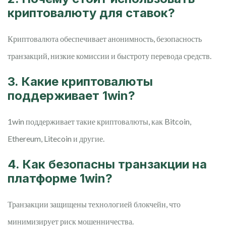
криптовалюту для ставок?
Криптовалюта обеспечивает анонимность, безопасность
транзакций, низкие комиссии и быстроту перевода средств.
3. Какие криптовалюты
поддерживает 1win?
1win поддерживает такие криптовалюты, как Bitcoin,
Ethereum, Litecoin и другие.
4. Как безопасны транзакции на
платформе 1win?
Транзакции защищены технологией блокчейн, что
минимизирует риск мошенничества.