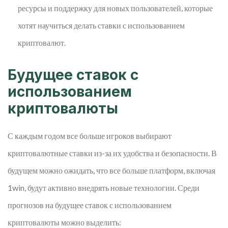
ресурсы и поддержку для новых пользователей, которые
хотят научиться делать ставки с использованием
криптовалют.
Будущее ставок с
использованием
криптовалюты
С каждым годом все больше игроков выбирают
криптовалютные ставки из-за их удобства и безопасности. В
будущем можно ожидать, что все больше платформ, включая
1win, будут активно внедрять новые технологии. Среди
прогнозов на будущее ставок с использованием
криптовалюты можно выделить: