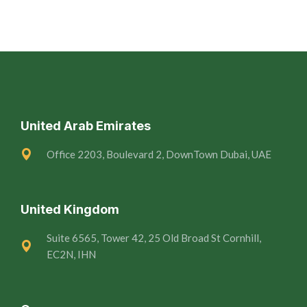
United Arab Emirates
Office 2203, Boulevard 2, DownTown Dubai, UAE
United Kingdom
Suite 6565, Tower 42, 25 Old Broad St Cornhill,
EC2N, IHN