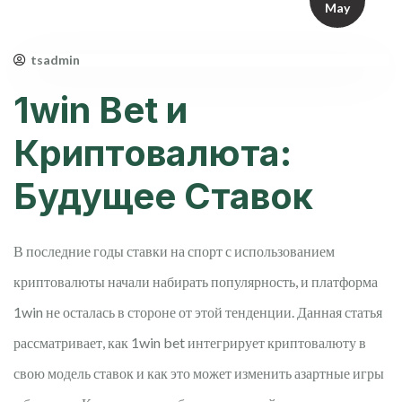
May
tsadmin
1win Bet и
Криптовалюта:
Будущее Ставок
В последние годы ставки на спорт с использованием
криптовалюты начали набирать популярность, и платформа
1win не осталась в стороне от этой тенденции. Данная статья
рассматривает, как 1win bet интегрирует криптовалюту в
свою модель ставок и как это может изменить азартные игры