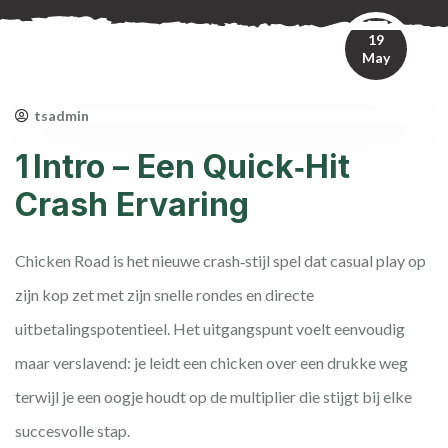
19
May
tsadmin
1 Intro – Een Quick‑Hit
Crash Ervaring
Chicken Road is het nieuwe crash‑stijl spel dat casual play op
zijn kop zet met zijn snelle rondes en directe
uitbetalingspotentieel. Het uitgangspunt voelt eenvoudig
maar verslavend: je leidt een chicken over een drukke weg
terwijl je een oogje houdt op de multiplier die stijgt bij elke
succesvolle stap.