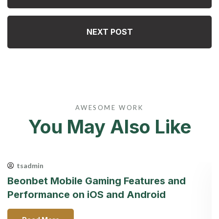
NEXT POST
AWESOME WORK
You May Also Like
tsadmin
Beonbet Mobile Gaming Features and
P
Performance on iOS and Android
s
u