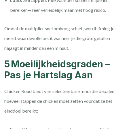
Laatste Stappen:
Piekwaarden kunnen miljoenen
bereiken—zeer verleidelijk maar met hoog risico.
Omdat de multiplier snel omhoog schiet, wordt timing je
meest waardevolle bezit wanneer je die grote getallen
najaagt in minder dan een minuut.
5 Moeilijkheidsgraden –
Pas je Hartslag Aan
Chicken Road biedt vier selecteerbare modi die bepalen
hoeveel stappen de chicken moet zetten voordat ze het
einddoel bereikt: