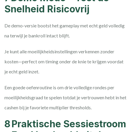
Snelheid Risicovrij
De demo-versie bootst het gameplay met echt geld volledig
na terwijl je bankroll intact blijft.
Je kunt alle moeilijkheidsinstellingen verkennen zonder
kosten—perfect om timing onder de knie te krijgen voordat
je echt geld inzet.
Een goede oefenroutine is om drie volledige rondes per
moeilijkheidsgraad te spelen totdat je vertrouwen hebt in het
cashen bij je favoriete multiplier thresholds.
8 Praktische Sessiestroom