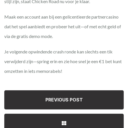
stijl zijn, staat Chicken Road nu voor je klaar.
Maak een account aan bij een gelicentieerde partnercasino
dat het spel aanbiedt en probeer het uit—of met echt geld of
via de gratis demo mode.
Je volgende opwindende crash ronde kan slechts een tik
verwijderd zijn—spring erin en zie hoe snel je een €1 bet kunt
omzetten in iets memorabels!
PREVIOUS POST