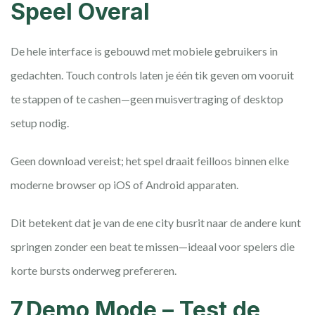
Speel Overal
De hele interface is gebouwd met mobiele gebruikers in
gedachten. Touch controls laten je één tik geven om vooruit
te stappen of te cashen—geen muisvertraging of desktop
setup nodig.
Geen download vereist; het spel draait feilloos binnen elke
moderne browser op iOS of Android apparaten.
Dit betekent dat je van de ene city busrit naar de andere kunt
springen zonder een beat te missen—ideaal voor spelers die
korte bursts onderweg prefereren.
7 Demo Mode – Test de