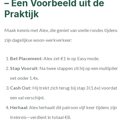
– Een Voorbeeld uit de
Praktijk
Maak kennis met Alex, die geniet van snelle rondes tijdens
zijn dagelijkse woon-werkverkeer:
Bet Placement:
Alex zet €1 in op Easy mode.
Stap Vooruit:
Na twee stappen zit hij op een multiplier
net onder 1.4x.
Cash Out:
Hij trekt zich terug bij stap 3 (1.6x) voordat
een val verschijnt.
Herhaal:
Alex herhaalt dit patroon vijf keer tijdens zijn
treinreis—verdient in totaal €8.