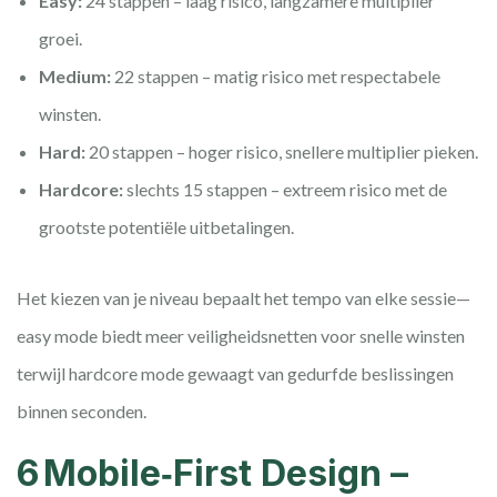
Easy:
24 stappen – laag risico, langzamere multiplier
groei.
Medium:
22 stappen – matig risico met respectabele
winsten.
Hard:
20 stappen – hoger risico, snellere multiplier pieken.
Hardcore:
slechts 15 stappen – extreem risico met de
grootste potentiële uitbetalingen.
Het kiezen van je niveau bepaalt het tempo van elke sessie—
easy mode biedt meer veiligheidsnetten voor snelle winsten
terwijl hardcore mode gewaagt van gedurfde beslissingen
binnen seconden.
6 Mobile‑First Design –