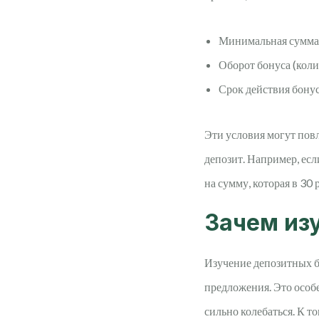
Минимальная сумма
Оборот бонуса (коли
Срок действия бону
Эти условия могут повл
депозит. Например, есл
на сумму, которая в 30
Зачем из
Изучение депозитных 
предложения. Это особ
сильно колебаться. К т