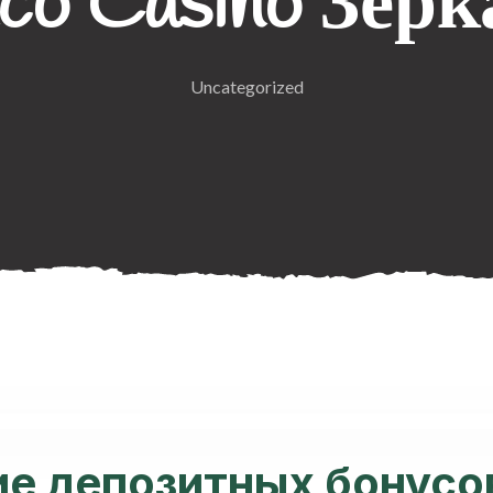
co Casino Зер
Uncategorized
е депозитных бонусов