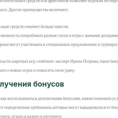
полнительных средств или фриспинов позволяет игрокам тестиро
еньги. Другие преимущества включают:
льше средств означает больше шансов.
озможность попробовать разные слоты и игры с живыми дилерами
гроки могут участвовать в специальных предложениях и турнирах
бласти азартных игр,
гемблинг-эксперт Ирина Петрова
, такие бон
ать о новых играх и повысить свою удачу.
олучения бонусов
м как воспользоваться депозитными бонусами, важно понимать ус
т определенные требования, которые могут варьироваться от бону
лючать:
играть в казино в интернете