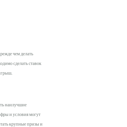
прежде чем делать
ходимо сделать ставок
игрыш.
ать наилучшие
ифры и условия могут
отать крупные призы и