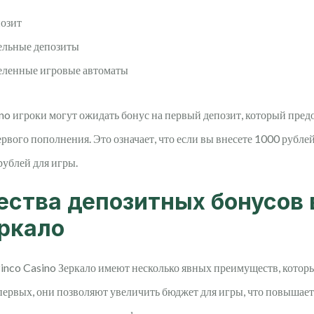
позит
ельные депозиты
еленные игровые автоматы
ino игроки могут ожидать бонус на первый депозит, который пре
рвого пополнения. Это означает, что если вы внесете 1000 рубле
ублей для игры.
ства депозитных бонусов в
еркало
inco Casino Зеркало имеют несколько явных преимуществ, которы
первых, они позволяют увеличить бюджет для игры, что повышае