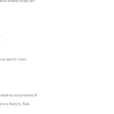
вать новые игры без
.
.
усы могут стать
ловия их получения. В
са к бонусу. Как