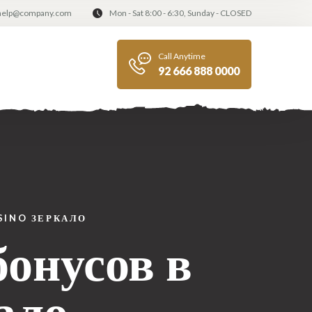
help@company.com
Mon - Sat 8:00 - 6:30, Sunday - CLOSED
Call Anytime
92 666 888 0000
SINO ЗЕРКАЛО
бонусов в