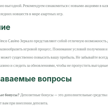
ьно выгодной. Рекомендуем ознакомиться с
новыми акциями в каз
следних новшеств в мире азартных игр.
ние
inco Casino Зеркало представляют собой отличную возможность 
 разнообразить игровой процесс. Понимание условий получения и
 может существенно повысить вашу прибыль. Не забывайте всегд
азино и следить за обновлениями, чтобы не пропустить выгодные
даваемые вопросы
ные бонусы?
Депозитные бонусы — это дополнительные средства
т вам при внесении депозита.