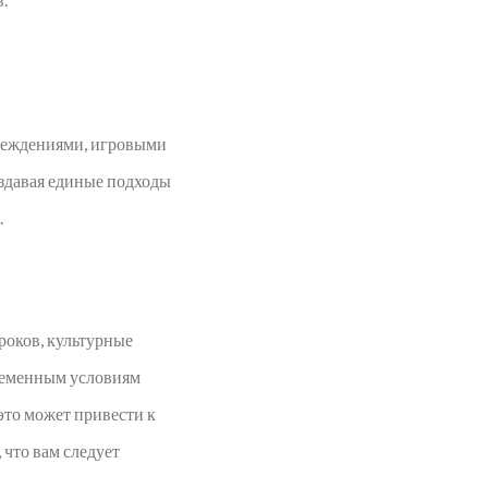
чреждениями, игровыми
оздавая единые подходы
.
роков, культурные
временным условиям
это может привести к
что вам следует