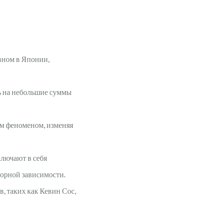
вном в Японии,
ь на небольшие суммы
м феноменом, изменяя
лючают в себя
горной зависимости.
в, таких как
Кевин Сос
,