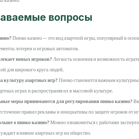
даваемые вопросы
зино?
Пинко казино — это вид азартной игры, популярный в осно
ементы лотереи и игровых автоматов.
лекает новых игроков?
Легкость освоения и возможность играт
ой для широкого круга людей.
а культуру азартных игр?
Пинко становится важным культурны
артных играх и распространяя их в массовой культуре.
ьные меры принимаются для регулирования пинко казино?
Вк
есточение правил рекламы и инициативы по защите игроков от и
ольше о пинко казино?
Можно ознакомиться с работами эксперто
уждает влияние азартных игр на общество.