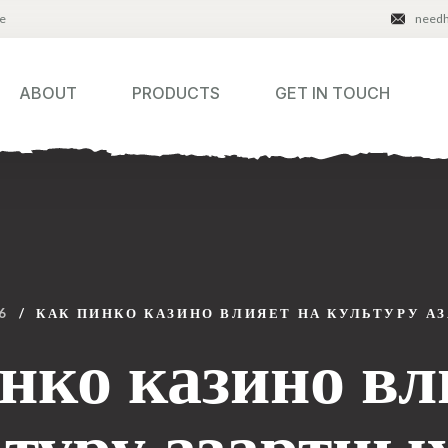
e
need
ABOUT
PRODUCTS
GET IN TOUCH
6
/
КАК ПИНКО КАЗИНО ВЛИЯЕТ НА КУЛЬТУРУ А
нко казино вл