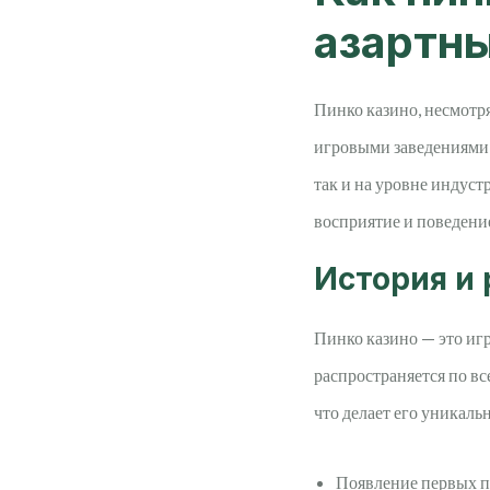
азартны
Пинко казино, несмотр
игровыми заведениями, 
так и на уровне индуст
восприятие и поведение
История и 
Пинко казино — это иг
распространяется по вс
что делает его уникал
Появление первых п