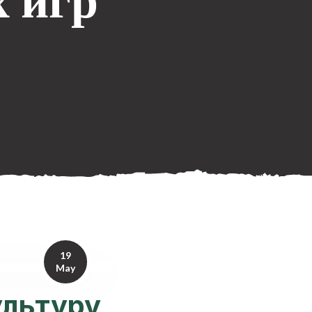
х игр
19
May
ультуру