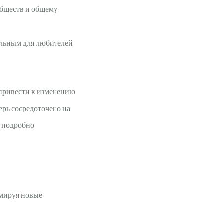
обществ и общему
ельным для любителей
 привести к изменению
ерь сосредоточено на
подробно
рмируя новые