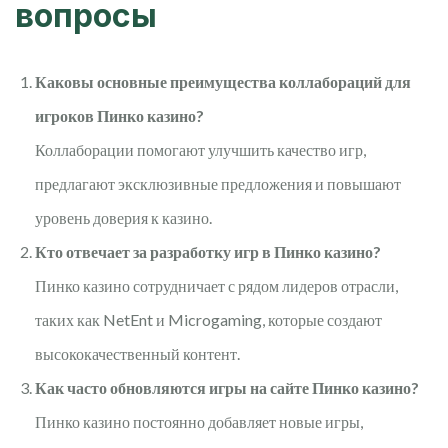
вопросы
Каковы основные преимущества коллабораций для
игроков Пинко казино?
Коллаборации помогают улучшить качество игр,
предлагают эксклюзивные предложения и повышают
уровень доверия к казино.
Кто отвечает за разработку игр в Пинко казино?
Пинко казино сотрудничает с рядом лидеров отрасли,
таких как NetEnt и Microgaming, которые создают
высококачественный контент.
Как часто обновляются игры на сайте Пинко казино?
Пинко казино постоянно добавляет новые игры,