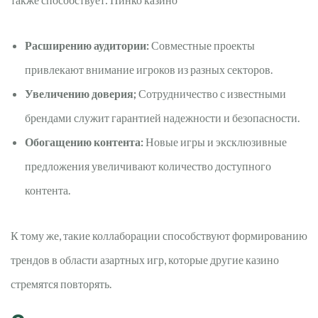
Расширению аудитории:
Совместные проекты
привлекают внимание игроков из разных секторов.
Увеличению доверия;
Сотрудничество с известными
брендами служит гарантией надежности и безопасности.
Обогащению контента:
Новые игры и эксклюзивные
предложения увеличивают количество доступного
контента.
К тому же, такие коллаборации способствуют формированию
трендов в области азартных игр, которые другие казино
стремятся повторять.