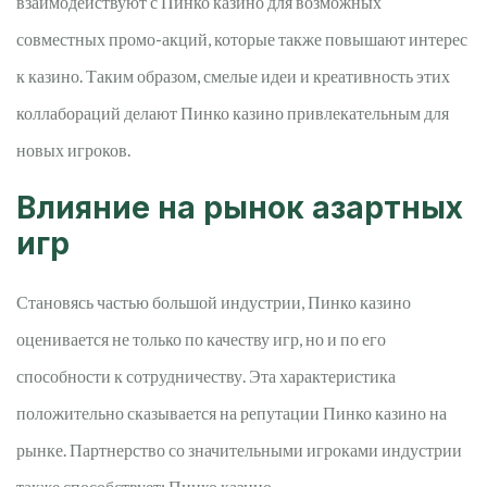
взаимодействуют с Пинко казино для возможных
совместных промо-акций, которые также повышают интерес
к казино. Таким образом, смелые идеи и креативность этих
коллабораций делают Пинко казино привлекательным для
новых игроков.
Влияние на рынок азартных
игр
Становясь частью большой индустрии, Пинко казино
оценивается не только по качеству игр, но и по его
способности к сотрудничеству. Эта характеристика
положительно сказывается на репутации Пинко казино на
рынке. Партнерство со значительными игроками индустрии
также способствует:
Пинко казино