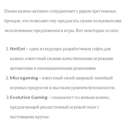
Пинко казино активно сотрудничает с рядом престижных
брендов, что позволяет ему предлагать своим пользователям
эксклюзивные предложения и игры. Вот некоторые из них:
NetEnt
– один из ведущих разработчиков софта для
казино, известный своими качественными игровыми
автоматами и инновационными решениями.
Microgaming
– известный своей широкой линейкой
игровых продуктов и высоким уровнем безопасности.
Evolution Gaming
– специалист по живым казино,
предлагающий реалистичный игровой опыт с
настоящими крупье.