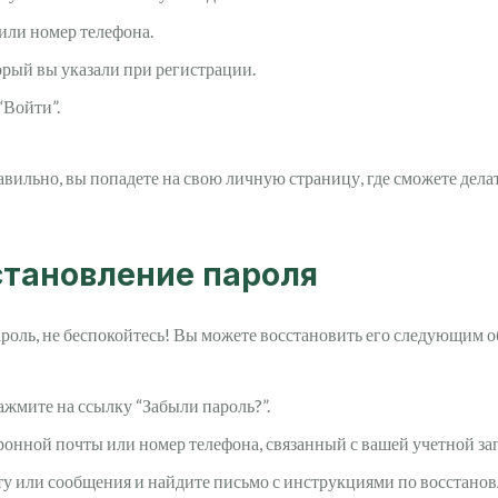
или номер телефона.
орый вы указали при регистрации.
“Войти”.
авильно, вы попадете на свою личную страницу, где сможете делат
становление пароля
роль, не беспокойтесь! Вы можете восстановить его следующим о
ажмите на ссылку “Забыли пароль?”.
ронной почты или номер телефона, связанный с вашей учетной за
ту или сообщения и найдите письмо с инструкциями по восстано