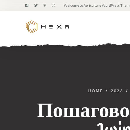
Welcome to Agriculture WordPress Them
HOME
/
2026
/
Пошаговое