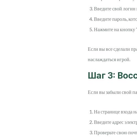
Введите свой логин 
Введите пароль, кот
Нажмите на кнопку 
Если вы все сделали пр
наслаждаться игрой.
Шаг 3: Вос
Если вы забыли свой па
На странице входа н
Введите адрес элект
Проверьте свою поч