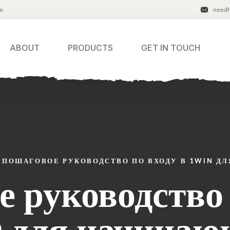
e
need
ABOUT
PRODUCTS
GET IN TOUCH
ПОШАГОВОЕ РУКОВОДСТВО ПО ВХОДУ В 1WIN Д
 руководство 