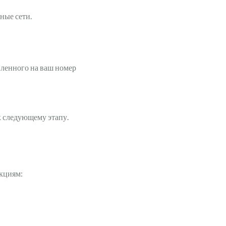
ные сети.
вленного на ваш номер
к следующему этапу.
укциям: