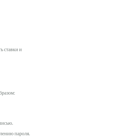
ь ставки и
бразом:
писью.
влению пароля.