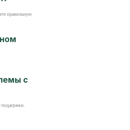
ляете правильную
ьном
блемы с
у поддержки.