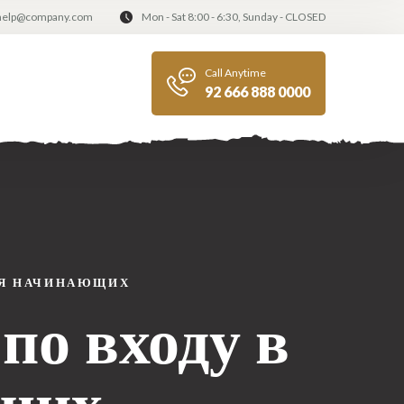
help@company.com
Mon - Sat 8:00 - 6:30, Sunday - CLOSED
Call Anytime
92 666 888 0000
ЛЯ НАЧИНАЮЩИХ
по входу в