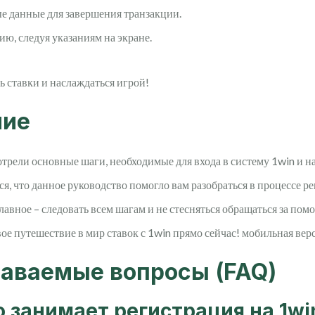
е данные для завершения транзакции.
ю, следуя указаниям на экране.
ь ставки и наслаждаться игрой!
ние
отрели основные шаги, необходимые для входа в систему 1win и н
, что данное руководство помогло вам разобраться в процессе ре
лавное – следовать всем шагам и не стесняться обращаться за пом
ое путешествие в мир ставок с 1win прямо сейчас!
мобильная вер
даваемые вопросы (FAQ)
го занимает регистрация на 1wi