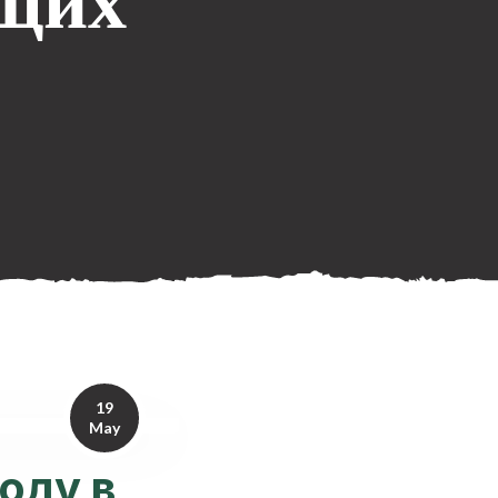
ющих
19
May
оду в