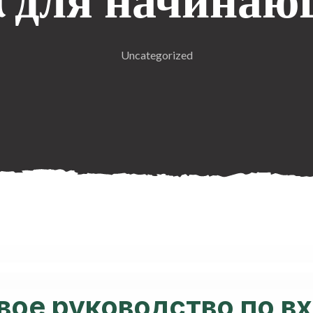
n для начина
Uncategorized
ое руководство по вх