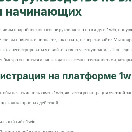
ля начинающих
оставим подробное пошаговое руководство по входу в 1win, попу
 Если вы новичок и не знаете, как начать, не переживайте. Мы по
егко зарегистрироваться и войти в свою учетную запись. Послед
м быстро освоиться и наслаждаться всеми возможностями, которы
гистрация на платформе 1w
тобы начать использовать 1win, является регистрация учетной зап
несколько простых действий:
альный сайт 1win.
Регистрация” в правом верхнем углу.