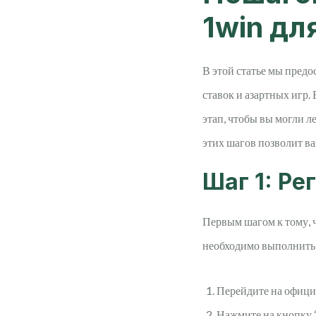
1win д
В этой статье мы пред
ставок и азартных игр.
этап, чтобы вы могли л
этих шагов позволит ва
Шаг 1: Ре
Первым шагом к тому, ч
необходимо выполнить 
Перейдите на офици
Нажмите на кнопку “