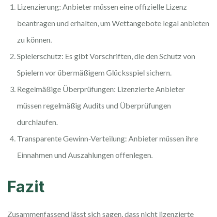
Lizenzierung: Anbieter müssen eine offizielle Lizenz
beantragen und erhalten, um Wettangebote legal anbieten
zu können.
Spielerschutz: Es gibt Vorschriften, die den Schutz von
Spielern vor übermäßigem Glücksspiel sichern.
Regelmäßige Überprüfungen: Lizenzierte Anbieter
müssen regelmäßig Audits und Überprüfungen
durchlaufen.
Transparente Gewinn-Verteilung: Anbieter müssen ihre
Einnahmen und Auszahlungen offenlegen.
Fazit
Zusammenfassend lässt sich sagen, dass nicht lizenzierte