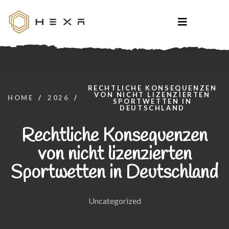
RECHTLICHE KONSEQUENZEN
VON NICHT LIZENZIERTEN
HOME
/
2026
/
SPORTWETTEN IN
DEUTSCHLAND
Rechtliche Konsequenzen
von nicht lizenzierten
Sportwetten in Deutschland
Uncategorized