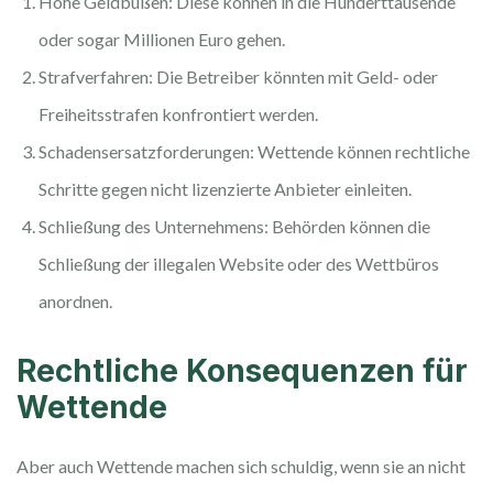
Hohe Geldbußen: Diese können in die Hunderttausende
oder sogar Millionen Euro gehen.
Strafverfahren: Die Betreiber könnten mit Geld- oder
Freiheitsstrafen konfrontiert werden.
Schadensersatzforderungen: Wettende können rechtliche
Schritte gegen nicht lizenzierte Anbieter einleiten.
Schließung des Unternehmens: Behörden können die
Schließung der illegalen Website oder des Wettbüros
anordnen.
Rechtliche Konsequenzen für
Wettende
Aber auch Wettende machen sich schuldig, wenn sie an nicht