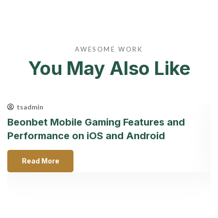
AWESOME WORK
You May Also Like
tsadmin
Beonbet Mobile Gaming Features and
Ж
Performance on iOS and Android
т
Read More