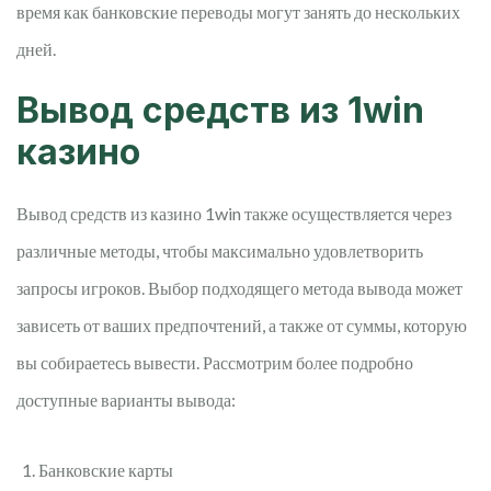
время как банковские переводы могут занять до нескольких
дней.
Вывод средств из 1win
казино
Вывод средств из казино 1win также осуществляется через
различные методы, чтобы максимально удовлетворить
запросы игроков. Выбор подходящего метода вывода может
зависеть от ваших предпочтений, а также от суммы, которую
вы собираетесь вывести. Рассмотрим более подробно
доступные варианты вывода:
Банковские карты