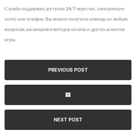
Служба поддержки доступна 24/7 через чат, электронную
почту или телефон. Вы можете получить помощь по любым
вопросам, касающимся методов оплаты и других аспектов
игры.
PREVIOUS POST
NEXT POST