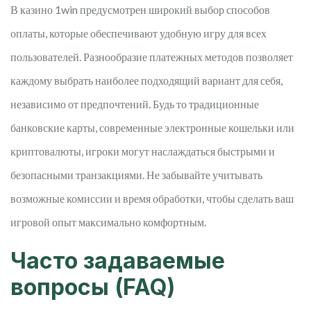
В казино 1win предусмотрен широкий выбор способов
оплаты, которые обеспечивают удобную игру для всех
пользователей. Разнообразие платежных методов позволяет
каждому выбрать наиболее подходящий вариант для себя,
независимо от предпочтений. Будь то традиционные
банковские карты, современные электронные кошельки или
криптовалюты, игроки могут наслаждаться быстрыми и
безопасными транзакциями. Не забывайте учитывать
возможные комиссии и время обработки, чтобы сделать ваш
игровой опыт максимально комфортным.
Часто задаваемые
вопросы (FAQ)