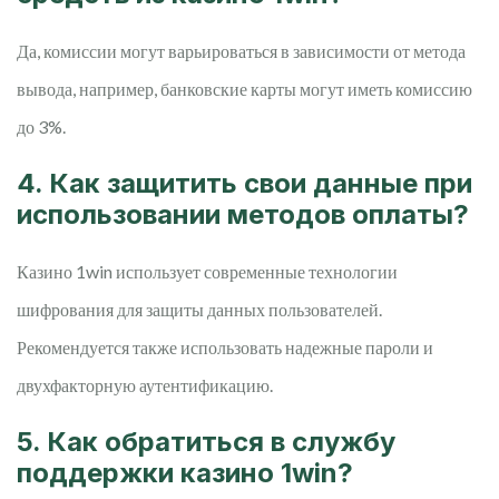
Да, комиссии могут варьироваться в зависимости от метода
вывода, например, банковские карты могут иметь комиссию
до 3%.
4. Как защитить свои данные при
использовании методов оплаты?
Казино 1win использует современные технологии
шифрования для защиты данных пользователей.
Рекомендуется также использовать надежные пароли и
двухфакторную аутентификацию.
5. Как обратиться в службу
поддержки казино 1win?