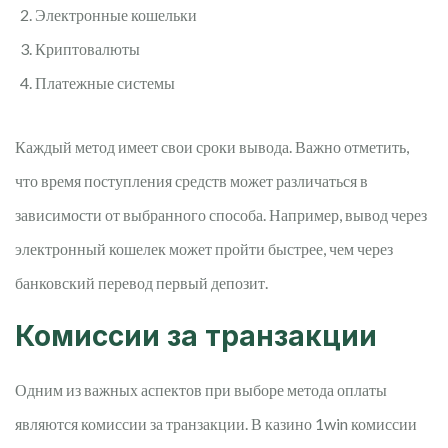
Электронные кошельки
Криптовалюты
Платежные системы
Каждый метод имеет свои сроки вывода. Важно отметить,
что время поступления средств может различаться в
зависимости от выбранного способа. Например, вывод через
электронный кошелек может пройти быстрее, чем через
банковский перевод
первый депозит
.
Комиссии за транзакции
Одним из важных аспектов при выборе метода оплаты
являются комиссии за транзакции. В казино 1win комиссии