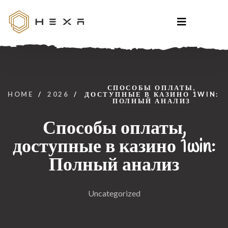
СПОСОБЫ ОПЛАТЫ,
HOME
/
2026
/
ДОСТУПНЫЕ В КАЗИНО 1WIN:
ПОЛНЫЙ АНАЛИЗ
Способы оплаты,
доступные в казино 1win:
Полный анализ
Uncategorized