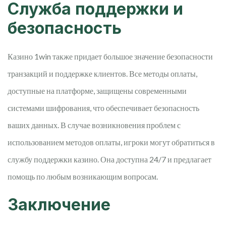
Служба поддержки и
безопасность
Казино 1win также придает большое значение безопасности
транзакций и поддержке клиентов. Все методы оплаты,
доступные на платформе, защищены современными
системами шифрования, что обеспечивает безопасность
ваших данных. В случае возникновения проблем с
использованием методов оплаты, игроки могут обратиться в
службу поддержки казино. Она доступна 24/7 и предлагает
помощь по любым возникающим вопросам.
Заключение