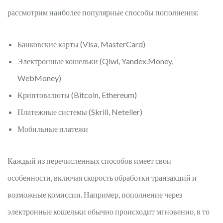
рассмотрим наиболее популярные способы пополнения:
Банковские карты (Visa, MasterCard)
Электронные кошельки (Qiwi, Yandex.Money,
WebMoney)
Криптовалюты (Bitcoin, Ethereum)
Платежные системы (Skrill, Neteller)
Мобильные платежи
Каждый из перечисленных способов имеет свои
особенности, включая скорость обработки транзакций и
возможные комиссии. Например, пополнение через
электронные кошельки обычно происходит мгновенно, в то