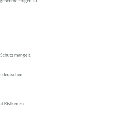
angenehme Folgen zu
 Schutz mangelt.
er deutschen
nd Risiken zu