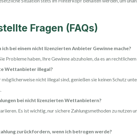
gesetzliche Situation stets im Hinterkopf behalten werden, um un
tellte Fragen (FAQs)
 ich bei einem nicht lizenzierten Anbieter Gewinne mache?
Sie Probleme haben, Ihre Gewinne abzuholen, da es an rechtlichem
rte Wettanbieter illegal?
möglicherweise nicht illegal sind, genießen sie keinen Schutz unt
.
hlungen bei nicht lizenzierten Wettanbietern?
variieren. Es ist wichtig, nur sichere Zahlungsmethoden zu nutzen u
zahlung zurückfordern, wenn ich betrogen werde?