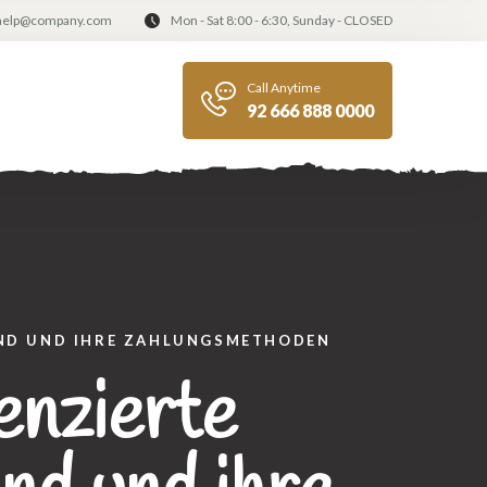
help@company.com
Mon - Sat 8:00 - 6:30, Sunday - CLOSED
Call Anytime
92 666 888 0000
AND UND IHRE ZAHLUNGSMETHODEN
enzierte