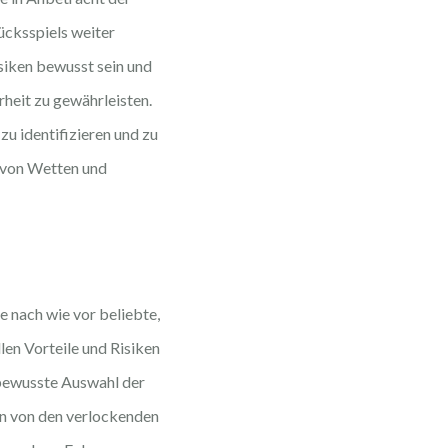
ücksspiels weiter
isiken bewusst sein und
heit zu gewährleisten.
u identifizieren und zu
l von Wetten und
e nach wie vor beliebte,
len Vorteile und Risiken
 bewusste Auswahl der
en von den verlockenden