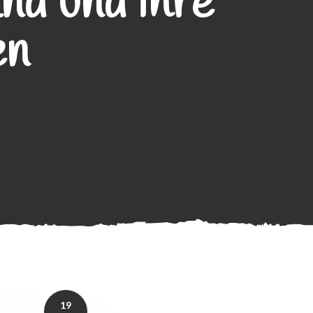
nd und ihre
en
19