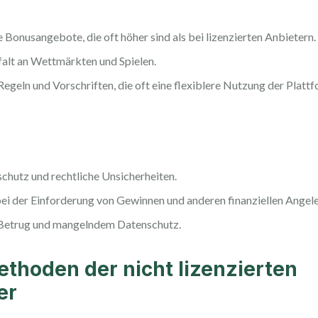
Bonusangebote, die oft höher sind als bei lizenzierten Anbietern.
falt an Wettmärkten und Spielen.
egeln und Vorschriften, die oft eine flexiblere Nutzung der Platt
schutz und rechtliche Unsicherheiten.
ei der Einforderung von Gewinnen und anderen finanziellen Angel
Betrug und mangelndem Datenschutz.
thoden der nicht lizenzierten
er