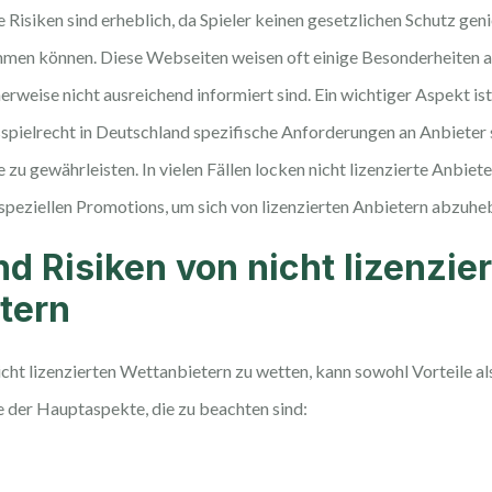
 Risiken sind erheblich, da Spieler keinen gesetzlichen Schutz geni
men können. Diese Webseiten weisen oft einige Besonderheiten au
rweise nicht ausreichend informiert sind. Ein wichtiger Aspekt ist
sspielrecht in Deutschland spezifische Anforderungen an Anbieter s
e zu gewährleisten. In vielen Fällen locken nicht lizenzierte Anbiet
speziellen Promotions, um sich von lizenzierten Anbietern abzuhe
nd Risiken von nicht lizenzie
tern
icht lizenzierten Wettanbietern zu wetten, kann sowohl Vorteile als
ge der Hauptaspekte, die zu beachten sind: