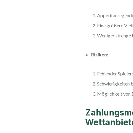
Appetitanregende 
Eine größere Viel
Weniger strenge R
Risiken:
Fehlender Spieler
Schwierigkeiten b
Möglichkeit von 
Zahlungsme
Wettanbiet