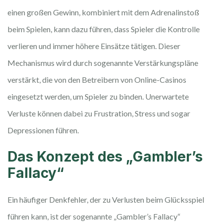
einen großen Gewinn, kombiniert mit dem Adrenalinstoß
beim Spielen, kann dazu führen, dass Spieler die Kontrolle
verlieren und immer höhere Einsätze tätigen. Dieser
Mechanismus wird durch sogenannte Verstärkungspläne
verstärkt, die von den Betreibern von Online-Casinos
eingesetzt werden, um Spieler zu binden. Unerwartete
Verluste können dabei zu Frustration, Stress und sogar
Depressionen führen.
Das Konzept des „Gambler’s
Fallacy“
Ein häufiger Denkfehler, der zu Verlusten beim Glücksspiel
führen kann, ist der sogenannte „Gambler’s Fallacy“