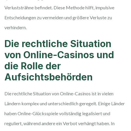
Verluststrähne befindet. Diese Methode hilft, impulsive
Entscheidungen zu vermeiden und größere Verluste zu
verhindern.
Die rechtliche Situation
von Online-Casinos und
die Rolle der
Aufsichtsbehörden
Die rechtliche Situation von Online-Casinos ist in vielen
Ländern komplex und unterschiedlich geregelt. Einige Länder
haben Online-Glücksspiele vollständig legalisiert und
reguliert, während andere ein Verbot verhängt haben. In