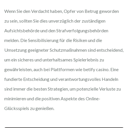
Wenn Sie den Verdacht haben, Opfer von Betrug geworden
zu sein, sollten Sie dies unverzüglich der zuständigen
Aufsichtsbehörde und den Strafverfolgungsbehörden
melden. Die Sensibilisierung für die Risiken und die
Umsetzung geeigneter Schutzmaßnahmen sind entscheidend,
um ein sicheres und unterhaltsames Spielerlebnis zu
gewährleisten, auch bei Plattformen wie betify casino. Eine
fundierte Entscheidung und verantwortungsvolles Handeln
sind immer die besten Strategien, um potenzielle Verluste zu
minimieren und die positiven Aspekte des Online-
Glücksspiels zu genießen.