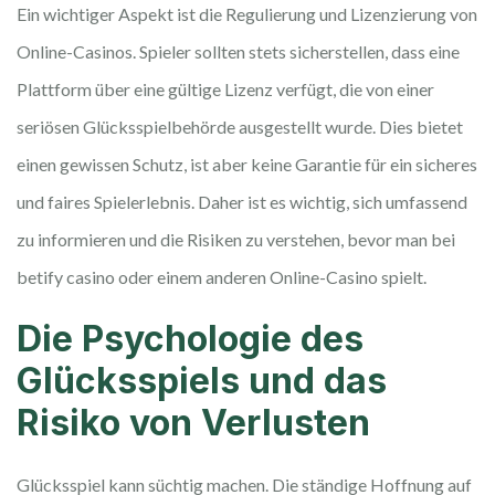
Ein wichtiger Aspekt ist die Regulierung und Lizenzierung von
Online-Casinos. Spieler sollten stets sicherstellen, dass eine
Plattform über eine gültige Lizenz verfügt, die von einer
seriösen Glücksspielbehörde ausgestellt wurde. Dies bietet
einen gewissen Schutz, ist aber keine Garantie für ein sicheres
und faires Spielerlebnis. Daher ist es wichtig, sich umfassend
zu informieren und die Risiken zu verstehen, bevor man bei
betify casino
oder einem anderen Online-Casino spielt.
Die Psychologie des
Glücksspiels und das
Risiko von Verlusten
Glücksspiel kann süchtig machen. Die ständige Hoffnung auf