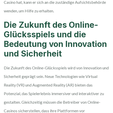
Casino hat, kann er sich an die zuständige Aufsichtsbehörde
wenden, um Hilfe zu erhalten.
Die Zukunft des Online-
Glücksspiels und die
Bedeutung von Innovation
und Sicherheit
Die Zukunft des Online-Glücksspiels wird von Innovation und
Sicherheit geprägt sein. Neue Technologien wie Virtual
Reality (VR) und Augmented Reality (AR) bieten das
Potenzial, das Spielerlebnis immersiver und interaktiver zu
gestalten. Gleichzeitig müssen die Betreiber von Online-
Casinos sicherstellen, dass ihre Plattformen vor