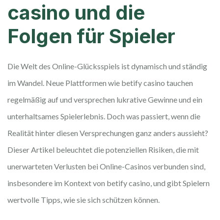
casino und die
Folgen für Spieler
Die Welt des Online-Glücksspiels ist dynamisch und ständig
im Wandel. Neue Plattformen wie betify casino tauchen
regelmäßig auf und versprechen lukrative Gewinne und ein
unterhaltsames Spielerlebnis. Doch was passiert, wenn die
Realität hinter diesen Versprechungen ganz anders aussieht?
Dieser Artikel beleuchtet die potenziellen Risiken, die mit
unerwarteten Verlusten bei Online-Casinos verbunden sind,
insbesondere im Kontext von betify casino, und gibt Spielern
wertvolle Tipps, wie sie sich schützen können.