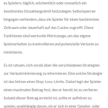
es Spielern, täglich, wöchentlich oder monatlich ein
bestimmtes Einzahlungslimit festzulegen. Selbstsperren
hingegen verhindern, dass ein Spieler für einen bestimmten
Zeitraum oder dauerhaft auf das Casino zugreift. Diese
Funktionen sind wertvolle Werkzeuge, um das eigene
Spielverhalten zu kontrollieren und potenzielle Verluste zu
minimieren.
Es ist ratsam, sich vorab über die verschiedenen Strategien
zur Verlustminimierung zu informieren. Eine solche Strategie
ist das Setzen eines Stop-Loss-Limits. Dabei legt der Spieler
einen maximalen Betrag fest, den er bereit ist zu verlieren.
Sobald dieser Betrag erreicht ist, sollte er aufhören zu
spielen, unabhängig davon, ob er sich in einer Gewinn- oder