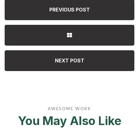
PREVIOUS POST
NEXT POST
AWESOME WORK
You May Also Like