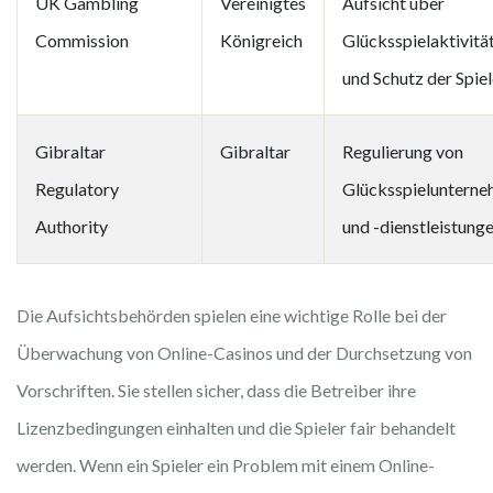
UK Gambling
Vereinigtes
Aufsicht über
Commission
Königreich
Glücksspielaktivitä
und Schutz der Spiel
Gibraltar
Gibraltar
Regulierung von
Regulatory
Glücksspieluntern
Authority
und -dienstleistung
Die Aufsichtsbehörden spielen eine wichtige Rolle bei der
Überwachung von Online-Casinos und der Durchsetzung von
Vorschriften. Sie stellen sicher, dass die Betreiber ihre
Lizenzbedingungen einhalten und die Spieler fair behandelt
werden. Wenn ein Spieler ein Problem mit einem Online-