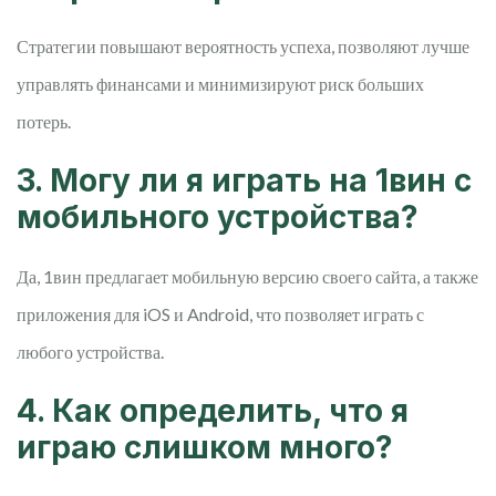
Стратегии повышают вероятность успеха, позволяют лучше
управлять финансами и минимизируют риск больших
потерь.
3. Могу ли я играть на 1вин с
мобильного устройства?
Да, 1вин предлагает мобильную версию своего сайта, а также
приложения для iOS и Android, что позволяет играть с
любого устройства.
4. Как определить, что я
играю слишком много?