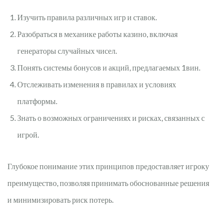
Изучить правила различных игр и ставок.
Разобраться в механике работы казино, включая
генераторы случайных чисел.
Понять системы бонусов и акций, предлагаемых 1вин.
Отслеживать изменения в правилах и условиях
платформы.
Знать о возможных ограничениях и рисках, связанных с
игрой.
Глубокое понимание этих принципов предоставляет игроку
преимущество, позволяя принимать обоснованные решения
и минимизировать риск потерь.