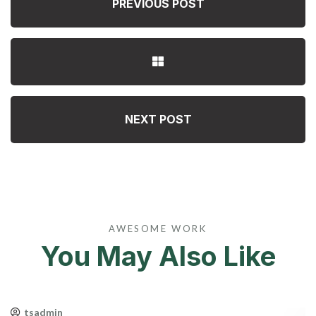
PREVIOUS POST
NEXT POST
AWESOME WORK
You May Also Like
tsadmin