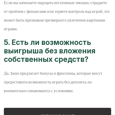
Если вы начинаете ощущать негативные эмоции, страдаете
от проблем с финансами или теряете контроль над игрой, это
может быть признаком чрезмерного увлечения азартными
играми.
5. Есть ли возможность
выигрыша без вложения
собственных средств?
Да, 1вин предлагает бонусы и фриспины, которые могут
предоставить возможность играть без депозита, но
внимательно ознакомьтесь с условиями.