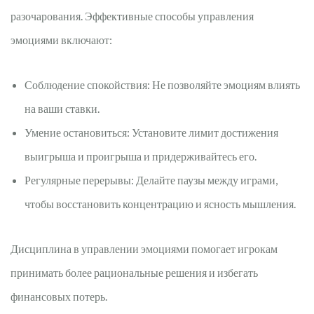
разочарования. Эффективные способы управления
эмоциями включают:
Соблюдение спокойствия: Не позволяйте эмоциям влиять
на ваши ставки.
Умение остановиться: Установите лимит достижения
выигрыша и проигрыша и придерживайтесь его.
Регулярные перерывы: Делайте паузы между играми,
чтобы восстановить концентрацию и ясность мышления.
Дисциплина в управлении эмоциями помогает игрокам
принимать более рациональные решения и избегать
финансовых потерь.