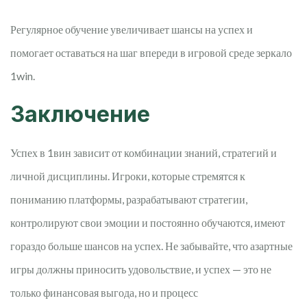
Регулярное обучение увеличивает шансы на успех и
помогает оставаться на шаг впереди в игровой среде
зеркало
1win
.
Заключение
Успех в 1вин зависит от комбинации знаний, стратегий и
личной дисциплины. Игроки, которые стремятся к
пониманию платформы, разрабатывают стратегии,
контролируют свои эмоции и постоянно обучаются, имеют
гораздо больше шансов на успех. Не забывайте, что азартные
игры должны приносить удовольствие, и успех — это не
только финансовая выгода, но и процесс