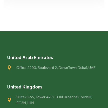
United Arab Emirates
Office 2203, Boulevard 2, DownTown Dubai, UAE
United Kingdom
Suite 6565, Tower 42, 25 Old Broad St Cornhill,
EC2N, IHN