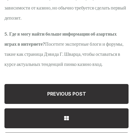
зависимости от казино, но обычно требуется сделать первый
депозит.
5. Где я могу найти больше информации об азартных
играх в интернете?
Посетите экспертные блоги и форумы,
такие как страница
Дэвида Г. Шварца
, чтобы оставаться в
курсе актуальных тенденций
пинко казино вход
.
PREVIOUS POST