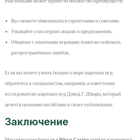
участниками может принести множество преимуществ:
Вы сможете обмениваться стратегиями и советами.
Узнавайте о последних акциях и предложениях.
Общение с опытными игроками помогает избежать
распространённых ошибок.
Если вы хотите узнать больше о мире азартных игр,
обратитесь к специалистам, например, к известному
исследователю азартных игр
Дэвид Г. Шварц
, который
делится ценными инсайтами в своих публикациях.
Заключение
Максимизация бонусов в
Pinco Casino
требует вдумчивого