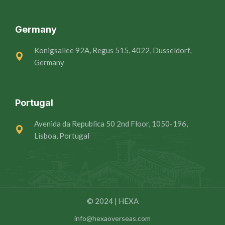
Germany
Konigsallee 92A, Regus 515, 4022, Dusseldorf,
Germany
Portugal
Avenida da Republica 50 2nd Floor, 1050-196,
Lisboa, Portugal
© 2024 | HEXA
info@hexaoverseas.com