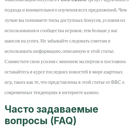
подхода и внимательного изучения всех предложений. Чем
лучше вы понимаете типы доступных бонусов, условия их
использования и сообщества игроков, тем больше у вас
шансов на успех. Не забывайте следовать советам и
использовать информацию, описанную в этой статье.
Совместите свои усилия с мнением экспертов и постоянно
оставайтесь в курсе последних новостей в мире азартных
игр, таких как те, что представлены в этой
статье от BBC о
современных тенденциях в интернете казино
.
Часто задаваемые
вопросы (FAQ)