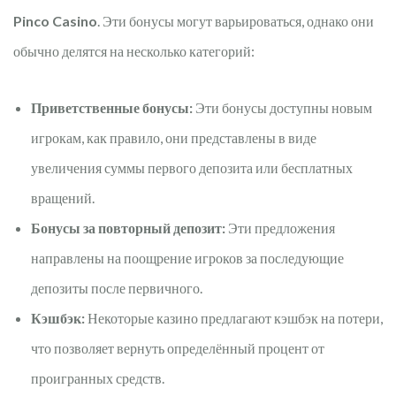
Pinco Casino
. Эти бонусы могут варьироваться, однако они
обычно делятся на несколько категорий:
Приветственные бонусы:
Эти бонусы доступны новым
игрокам, как правило, они представлены в виде
увеличения суммы первого депозита или бесплатных
вращений.
Бонусы за повторный депозит:
Эти предложения
направлены на поощрение игроков за последующие
депозиты после первичного.
Кэшбэк:
Некоторые казино предлагают кэшбэк на потери,
что позволяет вернуть определённый процент от
проигранных средств.