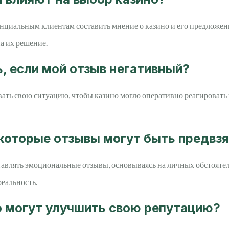
циальным клиентам составить мнение о казино и его предложени
а их решение.
ь, если мой отзыв негативный?
ать свою ситуацию, чтобы казино могло оперативно реагировать 
екоторые отзывы могут быть предвз
тавлять эмоциональные отзывы, основываясь на личных обстояте
реальность.
но могут улучшить свою репутацию?