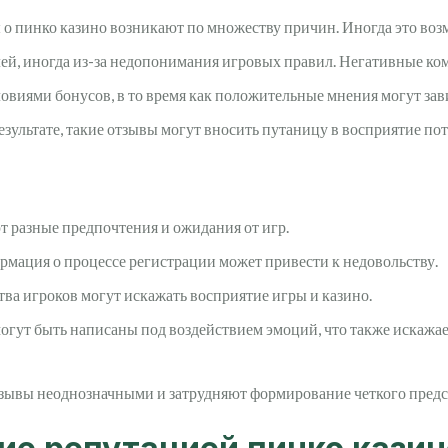
о пинко казино возникают по множеству причин. Иногда это возм
ей, иногда из-за недопонимания игровых правил. Негативные ко
виями бонусов, в то время как положительные мнения могут зави
езультате, такие отзывы могут вносить путаницу в восприятие п
 разные предпочтения и ожидания от игр.
рмация о процессе регистрации может привести к недовольству.
ва игроков могут искажать восприятие игры и казино.
гут быть написаны под воздействием эмоций, что также искажае
зывы неоднозначными и затрудняют формирование четкого предст