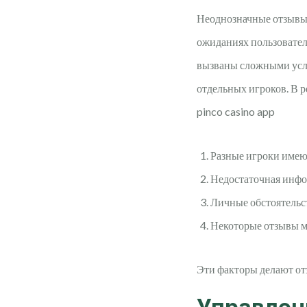
Неоднозначные отзывы 
ожиданиях пользовател
вызваны сложными усло
отдельных игроков. В р
pinco casino app
Разные игроки имеют
Недостаточная инфо
Личные обстоятельст
Некоторые отзывы мо
Эти факторы делают от