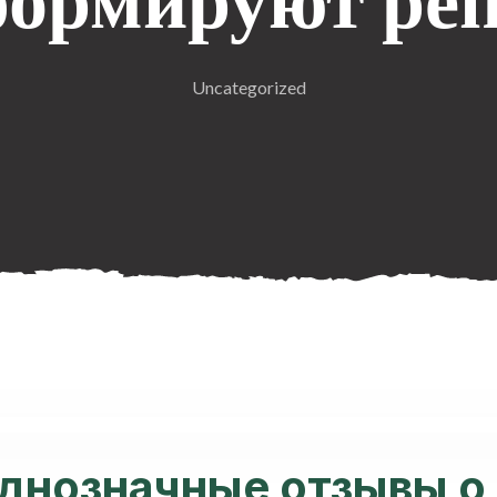
формируют ре
Uncategorized
днозначные отзывы о