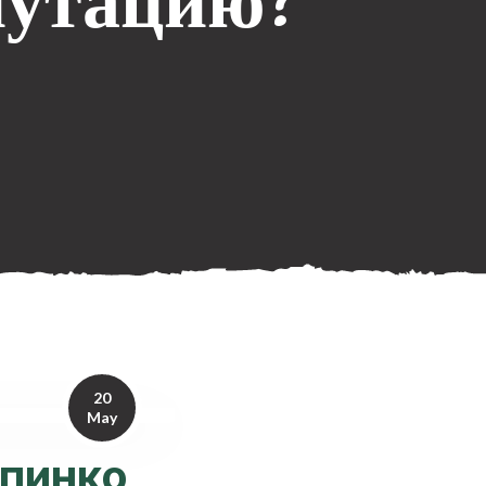
путацию?
20
May
 пинко