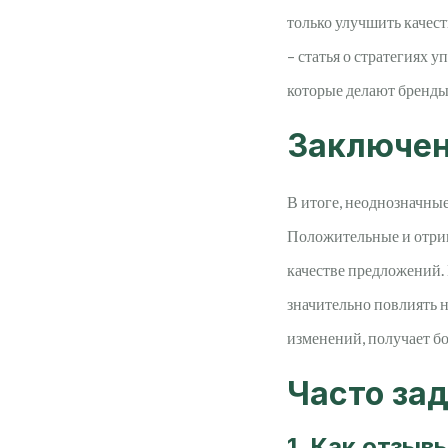
только улучшить качес
–
статья о стратегиях у
которые делают бренды
Заключе
В итоге, неоднозначны
Положительные и отриц
качестве предложений.
значительно повлиять н
изменений, получает бо
Часто за
1. Как отзыв