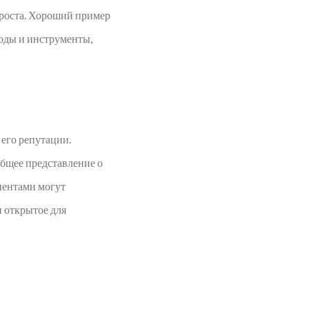
 роста. Хороший пример
ходы и инструменты,
его репутации.
бщее представление о
иентами могут
и открытое для