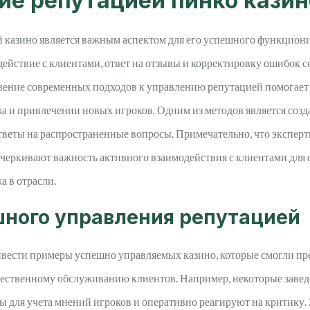
ие репутацией пинко казин
 казино является важным аспектом для его успешного функцион
действие с клиентами, ответ на отзывы и корректировку ошибок 
нение современных подходов к управлению репутацией помогает
 и привлечении новых игроков. Одним из методов является созда
тветы на распространенные вопросы. Примечательно, что эксперт
дчеркивают важность активного взаимодействия с клиентами для
 в отрасли.
шного управления репутацией
вести примеры успешно управляемых казино, которые смогли пр
чественному обслуживанию клиентов. Например, некоторые заве
 для учета мнений игроков и оперативно реагируют на критику. 