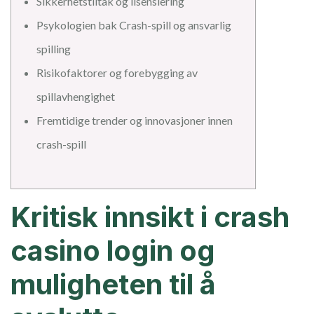
Sikkerhetstiltak og lisensiering
Psykologien bak Crash-spill og ansvarlig
spilling
Risikofaktorer og forebygging av
spillavhengighet
Fremtidige trender og innovasjoner innen
crash-spill
Kritisk innsikt i crash
casino login og
muligheten til å