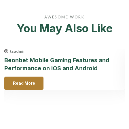
AWESOME WORK
You May Also Like
tsadmin
Beonbet Mobile Gaming Features and
E
Performance on iOS and Android
a
Read More