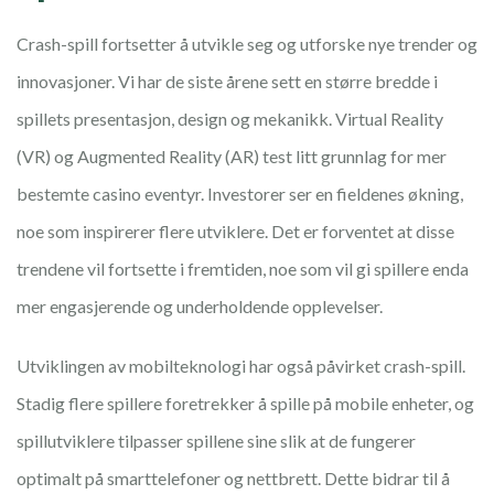
Crash-spill fortsetter å utvikle seg og utforske nye trender og
innovasjoner. Vi har de siste årene sett en større bredde i
spillets presentasjon, design og mekanikk. Virtual Reality
(VR) og Augmented Reality (AR) test litt grunnlag for mer
bestemte casino eventyr. Investorer ser en fieldenes økning,
noe som inspirerer flere utviklere. Det er forventet at disse
trendene vil fortsette i fremtiden, noe som vil gi spillere enda
mer engasjerende og underholdende opplevelser.
Utviklingen av mobilteknologi har også påvirket crash-spill.
Stadig flere spillere foretrekker å spille på mobile enheter, og
spillutviklere tilpasser spillene sine slik at de fungerer
optimalt på smarttelefoner og nettbrett. Dette bidrar til å