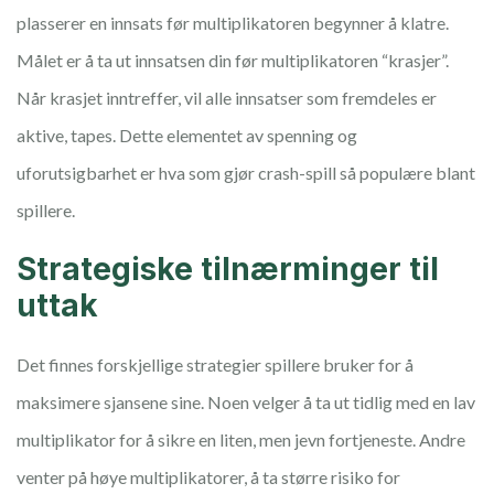
plasserer en innsats før multiplikatoren begynner å klatre.
Målet er å ta ut innsatsen din før multiplikatoren “krasjer”.
Når krasjet inntreffer, vil alle innsatser som fremdeles er
aktive, tapes. Dette elementet av spenning og
uforutsigbarhet er hva som gjør crash-spill så populære blant
spillere.
Strategiske tilnærminger til
uttak
Det finnes forskjellige strategier spillere bruker for å
maksimere sjansene sine. Noen velger å ta ut tidlig med en lav
multiplikator for å sikre en liten, men jevn fortjeneste. Andre
venter på høye multiplikatorer, å ta større risiko for