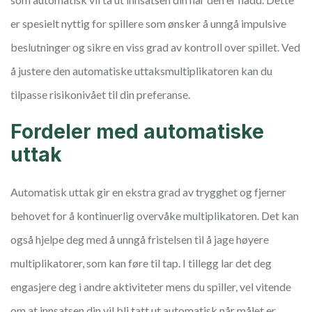
er spesielt nyttig for spillere som ønsker å unngå impulsive
beslutninger og sikre en viss grad av kontroll over spillet. Ved
å justere den automatiske uttaksmultiplikatoren kan du
tilpasse risikonivået til din preferanse.
Fordeler med automatiske
uttak
Automatisk uttak gir en ekstra grad av trygghet og fjerner
behovet for å kontinuerlig overvåke multiplikatoren. Det kan
også hjelpe deg med å unngå fristelsen til å jage høyere
multiplikatorer, som kan føre til tap. I tillegg lar det deg
engasjere deg i andre aktiviteter mens du spiller, vel vitende
om at innsatsen din vil bli tatt ut automatisk når målet er