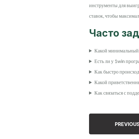
инструменты для выигр
ставок, чтобы максимал
Часто за
Какой минимальный л
Есть ли у 1win прог
Как быстро происход
Какой приветственны
Как связаться с под
PREVIOU