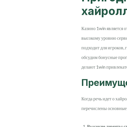
хайрол
Казино 1win является 
высокому уровню серви
подходит для игроков,
обсудим бонусные прог
делают 1win привлекат
Преимуще
Когда речь идет о хай
перечислены основные
Высокие лимиты ст