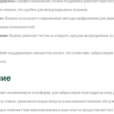
ддержка:
Профессиональная служба поддержки работает круглосу
х языках, что удобно для международных игроков.
ых:
Казино использует современные методы шифрования для защ
ции пользователей.
овия:
Казино работает честно и открыто, предлагая прозрачные у
1win поддерживает множество валют, что позволяeт хайроллерам 
юте.
ние
ляет незаменимую платформу для хайроллеров благодаря целому 
ы ставок, привлекательные бонусы и высококачественное обслу
торое поможет вам максимизировать ваш опыт и предоставляет вс