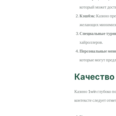
который может дост
Кэшбэк:
Казино пре
желающих минимизи
Специальные турн
хайроллеров.
Персональные мен
которые могут пред
Качество
Казино 1win глубоко п
контексте следует отме