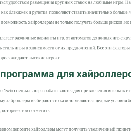
ться удобством размещения крупных ставок на любимые игры. Н
 как блэкджек и рулетка, позволяют ставить значительно больше,
т возможность хайроллерам не только получать больше рисков, н
длагает различные варианты игр, от автоматов до живых игр с кру
ь стиль игры в зависимости от их предпочтений. Все эти фактор
орое ожидают высокие игроки.
 программа для хайроллер
но 1win специально разрабатываются для привлечения высоких иг
му хайроллеры выбирают это казино, являются щедрые условия 
 которые стоит отметить:
ервом депозите хайроллеры могут получить увеличенный привет