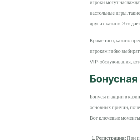
игроки могут наслажда
настольные игры, такие
других казино. Это дае
Кроме того, казино пре
игрокам гибко выбират
VIP-обслуживания, кот
Бонусная
Бонусы и акции в кази
основных причин, поче
Вот ключевые моменты,
Регистрация:
При п