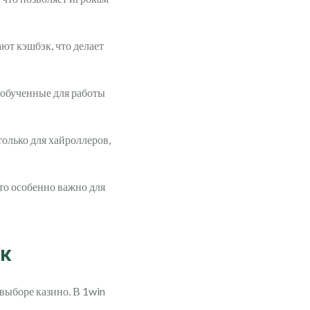
ют кэшбэк, что делает
 обученные для работы
олько для хайроллеров,
то особенно важно для
ок
выборе казино. В 1win