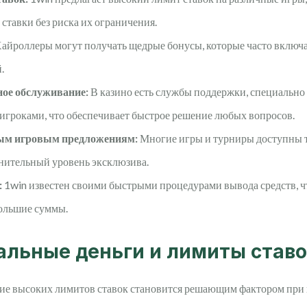
 ставки без риска их ограничения.
айроллеры могут получать щедрые бонусы, которые часто включа
.
ое обслуживание:
В казино есть службы поддержки, специально
игроками, что обеспечивает быстрое решение любых вопросов.
ным игровым предложениям:
Многие игры и турниры доступны т
лнительный уровень эксклюзива.
:
1win известен своими быстрыми процедурами вывода средств, ч
большие суммы.
альные деньги и лимиты став
ие высоких лимитов ставок становится решающим фактором при 