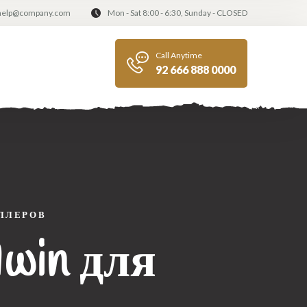
help@company.com
Mon - Sat 8:00 - 6:30, Sunday - CLOSED
Call Anytime
92 666 888 0000
ОЛЛЕРОВ
win для