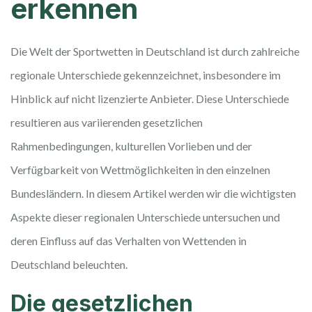
erkennen
Die Welt der Sportwetten in Deutschland ist durch zahlreiche
regionale Unterschiede gekennzeichnet, insbesondere im
Hinblick auf nicht lizenzierte Anbieter. Diese Unterschiede
resultieren aus variierenden gesetzlichen
Rahmenbedingungen, kulturellen Vorlieben und der
Verfügbarkeit von Wettmöglichkeiten in den einzelnen
Bundesländern. In diesem Artikel werden wir die wichtigsten
Aspekte dieser regionalen Unterschiede untersuchen und
deren Einfluss auf das Verhalten von Wettenden in
Deutschland beleuchten.
Die gesetzlichen