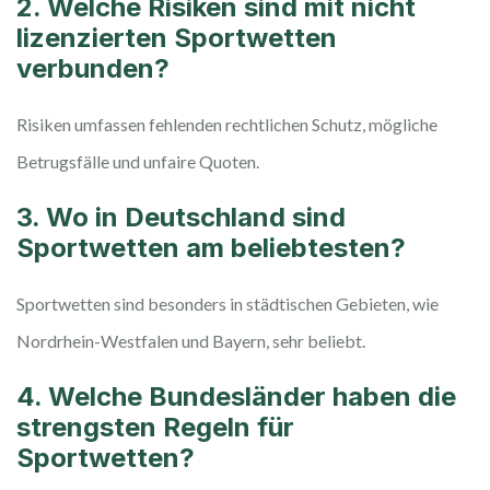
2. Welche Risiken sind mit nicht
lizenzierten Sportwetten
verbunden?
Risiken umfassen fehlenden rechtlichen Schutz, mögliche
Betrugsfälle und unfaire Quoten.
3. Wo in Deutschland sind
Sportwetten am beliebtesten?
Sportwetten sind besonders in städtischen Gebieten, wie
Nordrhein-Westfalen und Bayern, sehr beliebt.
4. Welche Bundesländer haben die
strengsten Regeln für
Sportwetten?