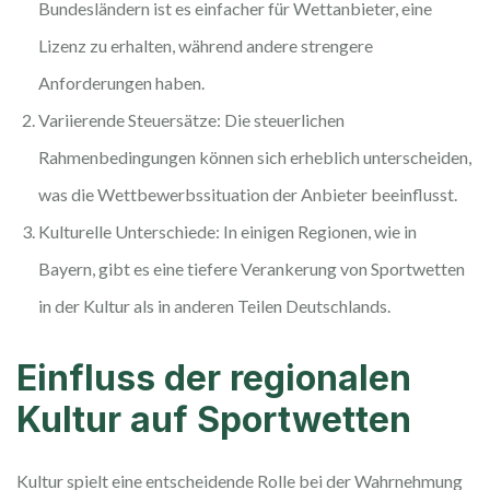
Bundesländern ist es einfacher für Wettanbieter, eine
Lizenz zu erhalten, während andere strengere
Anforderungen haben.
Variierende Steuersätze: Die steuerlichen
Rahmenbedingungen können sich erheblich unterscheiden,
was die Wettbewerbssituation der Anbieter beeinflusst.
Kulturelle Unterschiede: In einigen Regionen, wie in
Bayern, gibt es eine tiefere Verankerung von Sportwetten
in der Kultur als in anderen Teilen Deutschlands.
Einfluss der regionalen
Kultur auf Sportwetten
Kultur spielt eine entscheidende Rolle bei der Wahrnehmung