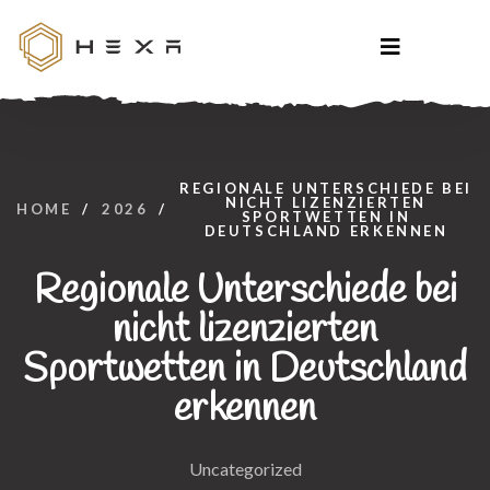
REGIONALE UNTERSCHIEDE BEI
NICHT LIZENZIERTEN
HOME
/
2026
/
SPORTWETTEN IN
DEUTSCHLAND ERKENNEN
Regionale Unterschiede bei
nicht lizenzierten
Sportwetten in Deutschland
erkennen
Uncategorized