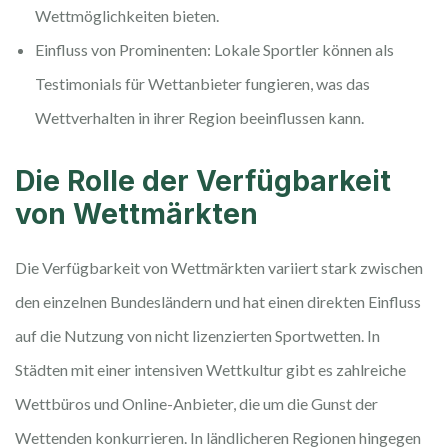
Wettmöglichkeiten bieten.
Einfluss von Prominenten: Lokale Sportler können als
Testimonials für Wettanbieter fungieren, was das
Wettverhalten in ihrer Region beeinflussen kann.
Die Rolle der Verfügbarkeit
von Wettmärkten
Die Verfügbarkeit von Wettmärkten variiert stark zwischen
den einzelnen Bundesländern und hat einen direkten Einfluss
auf die Nutzung von nicht lizenzierten Sportwetten. In
Städten mit einer intensiven Wettkultur gibt es zahlreiche
Wettbüros und Online-Anbieter, die um die Gunst der
Wettenden konkurrieren. In ländlicheren Regionen hingegen