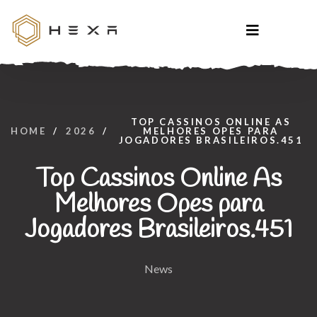
TOP CASSINOS ONLINE AS
HOME
/
2026
/
MELHORES OPES PARA
JOGADORES BRASILEIROS.451
Top Cassinos Online As
Melhores Opes para
Jogadores Brasileiros.451
News