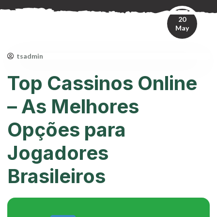
20
May
tsadmin
Top Cassinos Online
– As Melhores
Opções para
Jogadores
Brasileiros