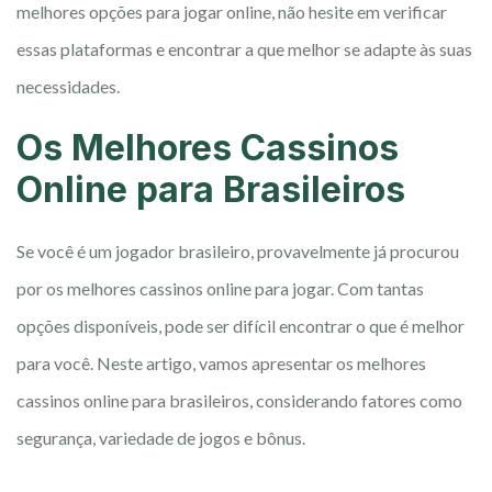
melhores opções para jogar online, não hesite em verificar
essas plataformas e encontrar a que melhor se adapte às suas
necessidades.
Os Melhores Cassinos
Online para Brasileiros
Se você é um jogador brasileiro, provavelmente já procurou
por os melhores cassinos online para jogar. Com tantas
opções disponíveis, pode ser difícil encontrar o que é melhor
para você. Neste artigo, vamos apresentar os melhores
cassinos online para brasileiros, considerando fatores como
segurança, variedade de jogos e bônus.