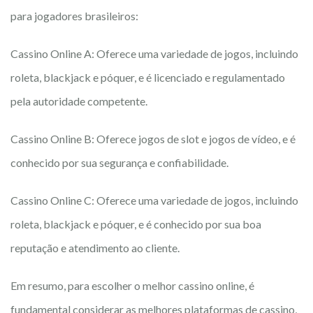
para jogadores brasileiros:
Cassino Online A: Oferece uma variedade de jogos, incluindo
roleta, blackjack e póquer, e é licenciado e regulamentado
pela autoridade competente.
Cassino Online B: Oferece jogos de slot e jogos de vídeo, e é
conhecido por sua segurança e confiabilidade.
Cassino Online C: Oferece uma variedade de jogos, incluindo
roleta, blackjack e póquer, e é conhecido por sua boa
reputação e atendimento ao cliente.
Em resumo, para escolher o melhor cassino online, é
fundamental considerar as melhores plataformas de cassino,