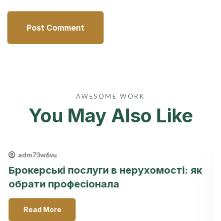
AWESOME WORK
You May Also Like
adm73w6vu
Брокерські послуги в нерухомості: як
З
обрати професіонала
п
д
Read More