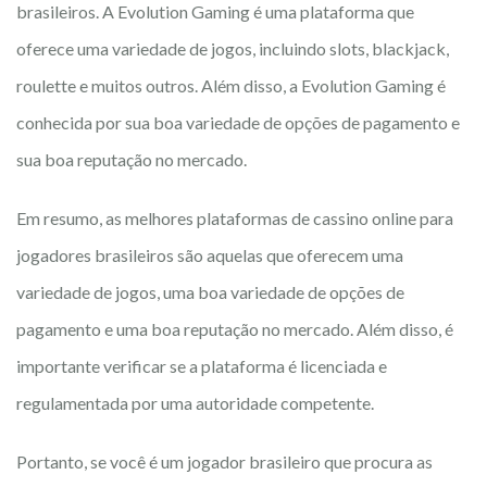
brasileiros. A Evolution Gaming é uma plataforma que
oferece uma variedade de jogos, incluindo slots, blackjack,
roulette e muitos outros. Além disso, a Evolution Gaming é
conhecida por sua boa variedade de opções de pagamento e
sua boa reputação no mercado.
Em resumo, as melhores plataformas de cassino online para
jogadores brasileiros são aquelas que oferecem uma
variedade de jogos, uma boa variedade de opções de
pagamento e uma boa reputação no mercado. Além disso, é
importante verificar se a plataforma é licenciada e
regulamentada por uma autoridade competente.
Portanto, se você é um jogador brasileiro que procura as