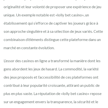
originalité et leur volonté de proposer une expérience de jeu
unique. Un exemple notable est «
lolly bet casino
», un
établissement qui s’efforce de captiver les joueurs grâce à
son approche singulière et à sa sélection de jeux variés. Cette
combinaison d’éléments distingue cette plateforme dans un
marché en constante évolution.
L’essor des casinos en ligne a transformé la manière dont les
gens abordent les jeux de hasard. La commodité, la variété
des jeux proposés et l’accessibilité de ces plateformes ont
contribué à leur popularité croissante, attirant un public de
plus en plus vaste. La réputation de «lolly bet casino» repose
sur un engagement envers la transparence, la sécurité et le