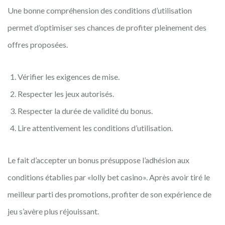
Une bonne compréhension des conditions d’utilisation
permet d’optimiser ses chances de profiter pleinement des
offres proposées.
Vérifier les exigences de mise.
Respecter les jeux autorisés.
Respecter la durée de validité du bonus.
Lire attentivement les conditions d’utilisation.
Le fait d’accepter un bonus présuppose l’adhésion aux
conditions établies par «lolly bet casino». Après avoir tiré le
meilleur parti des promotions, profiter de son expérience de
jeu s’avère plus réjouissant.