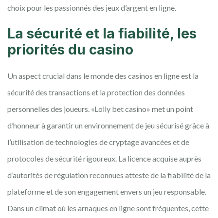
choix pour les passionnés des jeux d’argent en ligne.
La sécurité et la fiabilité, les
priorités du casino
Un aspect crucial dans le monde des casinos en ligne est la
sécurité des transactions et la protection des données
personnelles des joueurs. «Lolly bet casino» met un point
d’honneur à garantir un environnement de jeu sécurisé grâce à
l’utilisation de technologies de cryptage avancées et de
protocoles de sécurité rigoureux. La licence acquise auprès
d’autorités de régulation reconnues atteste de la fiabilité de la
plateforme et de son engagement envers un jeu responsable.
Dans un climat où les arnaques en ligne sont fréquentes, cette