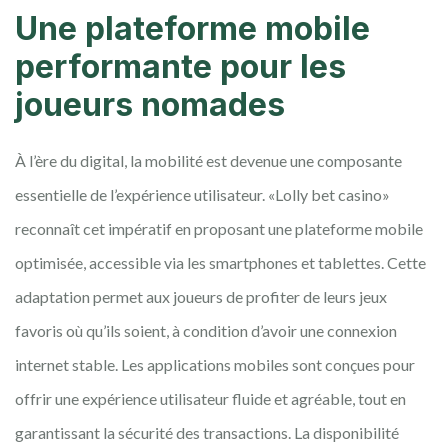
Une plateforme mobile
performante pour les
joueurs nomades
À l’ère du digital, la mobilité est devenue une composante
essentielle de l’expérience utilisateur. «Lolly bet casino»
reconnaît cet impératif en proposant une plateforme mobile
optimisée, accessible via les smartphones et tablettes. Cette
adaptation permet aux joueurs de profiter de leurs jeux
favoris où qu’ils soient, à condition d’avoir une connexion
internet stable. Les applications mobiles sont conçues pour
offrir une expérience utilisateur fluide et agréable, tout en
garantissant la sécurité des transactions. La disponibilité