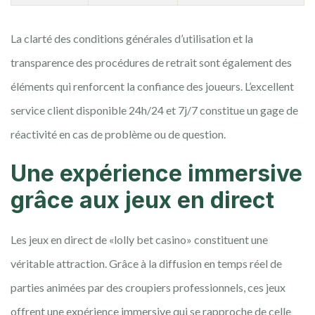
La clarté des conditions générales d’utilisation et la
transparence des procédures de retrait sont également des
éléments qui renforcent la confiance des joueurs. L’excellent
service client disponible 24h/24 et 7j/7 constitue un gage de
réactivité en cas de problème ou de question.
Une expérience immersive
grâce aux jeux en direct
Les jeux en direct de «lolly bet casino» constituent une
véritable attraction. Grâce à la diffusion en temps réel de
parties animées par des croupiers professionnels, ces jeux
offrent une expérience immersive qui se rapproche de celle