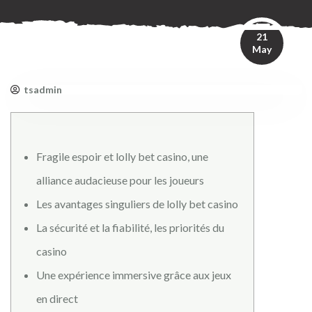
21
May
tsadmin
Fragile espoir et lolly bet casino, une
alliance audacieuse pour les joueurs
Les avantages singuliers de lolly bet casino
La sécurité et la fiabilité, les priorités du
casino
Une expérience immersive grâce aux jeux
en direct