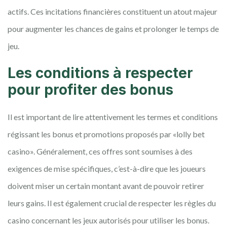
actifs. Ces incitations financières constituent un atout majeur
pour augmenter les chances de gains et prolonger le temps de
jeu.
Les conditions à respecter
pour profiter des bonus
Il est important de lire attentivement les termes et conditions
régissant les bonus et promotions proposés par «lolly bet
casino». Généralement, ces offres sont soumises à des
exigences de mise spécifiques, c’est-à-dire que les joueurs
doivent miser un certain montant avant de pouvoir retirer
leurs gains. Il est également crucial de respecter les règles du
casino concernant les jeux autorisés pour utiliser les bonus.