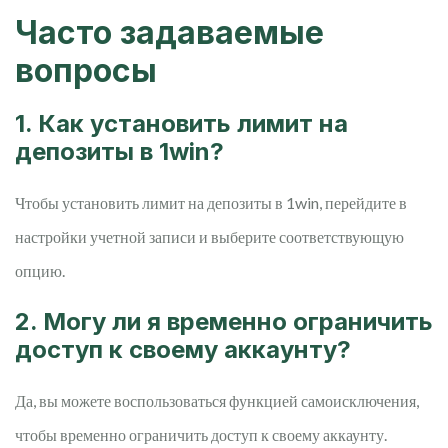
Часто задаваемые
вопросы
1. Как установить лимит на
депозиты в 1win?
Чтобы установить лимит на депозиты в 1win, перейдите в
настройки учетной записи и выберите соответствующую
опцию.
2. Могу ли я временно ограничить
доступ к своему аккаунту?
Да, вы можете воспользоваться функцией самоисключения,
чтобы временно ограничить доступ к своему аккаунту.