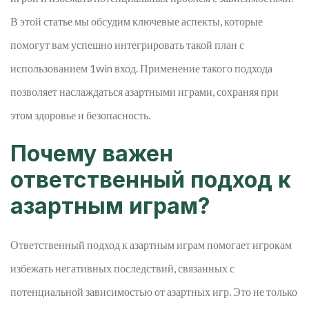
В этой статье мы обсудим ключевые аспекты, которые
помогут вам успешно интегрировать такой план с
использованием 1win вход. Применение такого подхода
позволяет наслаждаться азартными играми, сохраняя при
этом здоровье и безопасность.
Почему важен
ответственный подход к
азартным играм?
Ответственный подход к азартным играм помогает игрокам
избежать негативных последствий, связанных с
потенциальной зависимостью от азартных игр. Это не только