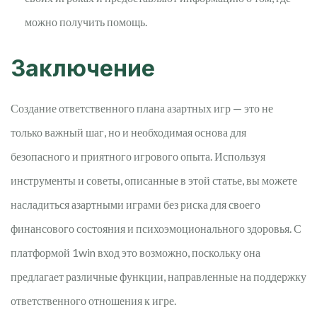
можно получить помощь.
Заключение
Создание ответственного плана азартных игр — это не
только важный шаг, но и необходимая основа для
безопасного и приятного игрового опыта. Используя
инструменты и советы, описанные в этой статье, вы можете
насладиться азартными играми без риска для своего
финансового состояния и психоэмоционального здоровья. С
платформой 1win вход это возможно, поскольку она
предлагает различные функции, направленные на поддержку
ответственного отношения к игре.