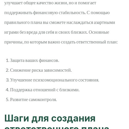
улучшает общее качество жизни, но и помогает
поддерживать финансовую стабильность. С помощью
правильного плана вы сможете наслаждаться азартными
играми без вреда для себя и своих близких. Основные
причины, по которым важно создать ответственный план:
Защита ваших финансов.
Снижение риска зависимостей.
Улучшение психоэмоционального состояния.
Поддержка отношений с близкими.
Развитие самоконтроля.
Шаги для создания