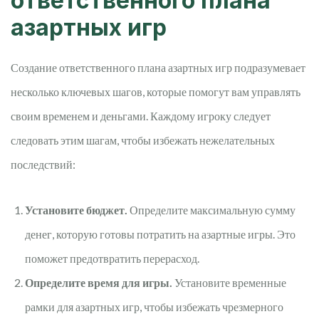
ответственного плана
азартных игр
Создание ответственного плана азартных игр подразумевает
несколько ключевых шагов, которые помогут вам управлять
своим временем и деньгами. Каждому игроку следует
следовать этим шагам, чтобы избежать нежелательных
последствий:
Установите бюджет.
Определите максимальную сумму
денег, которую готовы потратить на азартные игры. Это
поможет предотвратить перерасход.
Определите время для игры.
Установите временные
рамки для азартных игр, чтобы избежать чрезмерного