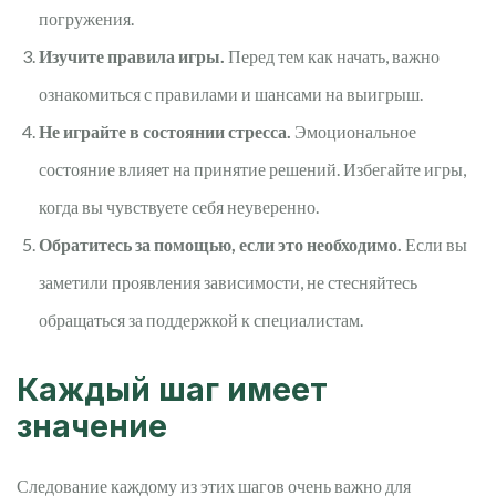
погружения.
Изучите правила игры.
Перед тем как начать, важно
ознакомиться с правилами и шансами на выигрыш.
Не играйте в состоянии стресса.
Эмоциональное
состояние влияет на принятие решений. Избегайте игры,
когда вы чувствуете себя неуверенно.
Обратитесь за помощью, если это необходимо.
Если вы
заметили проявления зависимости, не стесняйтесь
обращаться за поддержкой к специалистам.
Каждый шаг имеет
значение
Следование каждому из этих шагов очень важно для