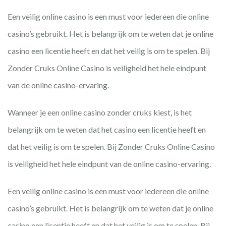
Een veilig online casino is een must voor iedereen die online
casino’s gebruikt. Het is belangrijk om te weten dat je online
casino een licentie heeft en dat het veilig is om te spelen. Bij
Zonder Cruks Online Casino is veiligheid het hele eindpunt
van de online casino-ervaring.
Wanneer je een online casino zonder cruks kiest, is het
belangrijk om te weten dat het casino een licentie heeft en
dat het veilig is om te spelen. Bij Zonder Cruks Online Casino
is veiligheid het hele eindpunt van de online casino-ervaring.
Een veilig online casino is een must voor iedereen die online
casino’s gebruikt. Het is belangrijk om te weten dat je online
casino een licentie heeft en dat het veilig is om te spelen. Bij