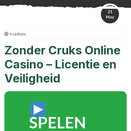
21
May
tsadmin
Zonder Cruks Online
Casino – Licentie en
Veiligheid
SPELEN