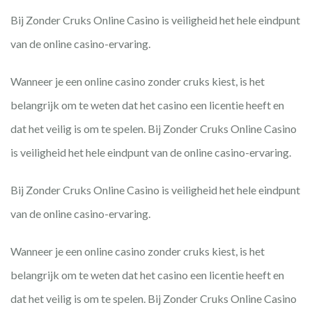
Bij Zonder Cruks Online Casino is veiligheid het hele eindpunt
van de online casino-ervaring.
Wanneer je een online casino zonder cruks kiest, is het
belangrijk om te weten dat het casino een licentie heeft en
dat het veilig is om te spelen. Bij Zonder Cruks Online Casino
is veiligheid het hele eindpunt van de online casino-ervaring.
Bij Zonder Cruks Online Casino is veiligheid het hele eindpunt
van de online casino-ervaring.
Wanneer je een online casino zonder cruks kiest, is het
belangrijk om te weten dat het casino een licentie heeft en
dat het veilig is om te spelen. Bij Zonder Cruks Online Casino