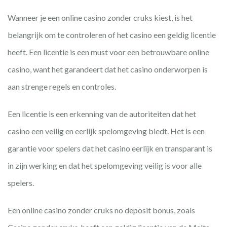
Wanneer je een online casino zonder cruks kiest, is het
belangrijk om te controleren of het casino een geldig licentie
heeft. Een licentie is een must voor een betrouwbare online
casino, want het garandeert dat het casino onderworpen is
aan strenge regels en controles.
Een licentie is een erkenning van de autoriteiten dat het
casino een veilig en eerlijk spelomgeving biedt. Het is een
garantie voor spelers dat het casino eerlijk en transparant is
in zijn werking en dat het spelomgeving veilig is voor alle
spelers.
Een online casino zonder cruks no deposit bonus, zoals