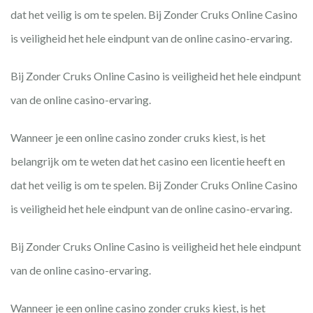
dat het veilig is om te spelen. Bij Zonder Cruks Online Casino
is veiligheid het hele eindpunt van de online casino-ervaring.
Bij Zonder Cruks Online Casino is veiligheid het hele eindpunt
van de online casino-ervaring.
Wanneer je een online casino zonder cruks kiest, is het
belangrijk om te weten dat het casino een licentie heeft en
dat het veilig is om te spelen. Bij Zonder Cruks Online Casino
is veiligheid het hele eindpunt van de online casino-ervaring.
Bij Zonder Cruks Online Casino is veiligheid het hele eindpunt
van de online casino-ervaring.
Wanneer je een online casino zonder cruks kiest, is het