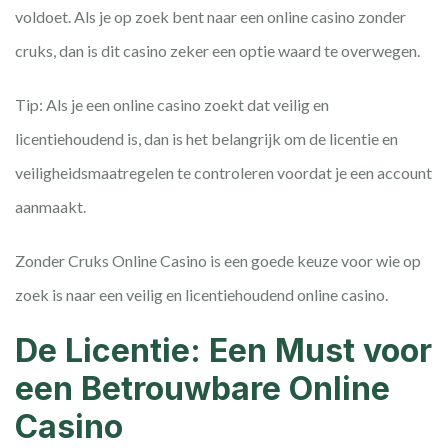
voldoet. Als je op zoek bent naar een online casino zonder
cruks, dan is dit casino zeker een optie waard te overwegen.
Tip: Als je een online casino zoekt dat veilig en
licentiehoudend is, dan is het belangrijk om de licentie en
veiligheidsmaatregelen te controleren voordat je een account
aanmaakt.
Zonder Cruks Online Casino is een goede keuze voor wie op
zoek is naar een veilig en licentiehoudend online casino.
De Licentie: Een Must voor
een Betrouwbare Online
Casino