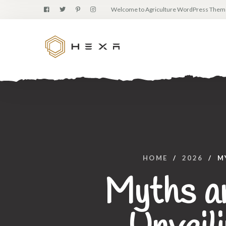
Welcome to Agriculture WordPress Them
HOME
/
2026
/
M
Myths a