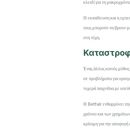
κλειδί για τη μακροχρόνια
Η εκπαίδευση και η εμπει
τους μπορούν να βρουν με
στη τύχη.
Καταστροφι
Ένας άλλος κοινός μύθος 
σε προβλήματα για ορισμέ
τυχερά παιχνίδια με υπεύ
Η Betfair ενθαρρύνει την
χρόνου και των χρημάτων
κρίσιμη για την αποφυγή