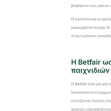
βοηθήσουν τους παίκτες ν
Η ικανότητα και η στρατη
μακροχρόνια επιτυχία. Η
αντιμετωπίσουν οποιαδήπ
Η Betfair 
παιχνιδιών
Η Betfair είναι μία από 
δυνατότητα να στοιχηματ
ευελιξία και επιλογές στη
χρηστών, εξασφαλίζοντας ό