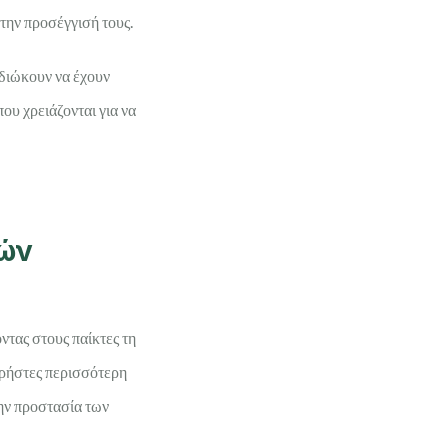
στην προσέγγισή τους.
ιδιώκουν να έχουν
ου χρειάζονται για να
ρών
ντας στους παίκτες τη
χρήστες περισσότερη
 την προστασία των