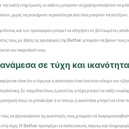
ε την καλή ενημέρωση, οι παίκτες μπορούν να χρησιμοποιήσουν τα μπόν
δίσουν, χωρίς να ρισκάρουν περισσότερα από όσα μπορούν να αντέξουν.
μπόνους και των προσφορών μπορεί να οδηγήσει σε βελτιωμένες αποδό
σεις τους, με βάση τις προσφορές της Betfair, μπορούν να βρουν τους ε
κεια του παιχνιδιού τους.
 ανάμεσα σε τύχη και ικανότητ
φέρεται είναι ότι η τύχη και η ικανότητα είναι ίσα στον κόσμο του τζό
 περίπλοκη. Σε παιχνίδια όπως η ρουλέτα, η τύχη μπορεί να παίξει κυρί
τρατηγική όπως το μπλάκτζακ ή το πόκερ, η ικανότητα μπορεί να είναι π
 πώς να αξιοποιήσουν τις ικανότητές τους μπορούν να διαφοροποιηθούν
ά στη τύχη. Η Betfair προσφέρει εκπαιδευτικούς πόρους και πληροφορί