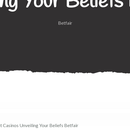
ing Your Beliefs 
Betfair
 Casinos Unveiling Your Beliefs Betfair