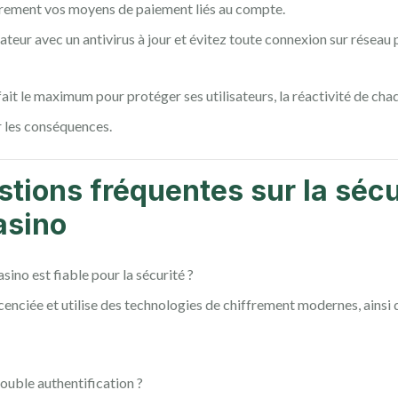
ement vos moyens de paiement liés au compte.
teur avec un antivirus à jour et évitez toute connexion sur réseau 
ait le maximum pour protéger ses utilisateurs, la réactivité de cha
r les conséquences.
tions fréquentes sur la sécu
asino
ino est fiable pour la sécurité ?
licenciée et utilise des technologies de chiffrement modernes, ains
ouble authentification ?