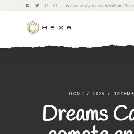
Welcome to Agriculture WordPress Them
HOME
/
2025
/
DREAMS
Dreams Ca