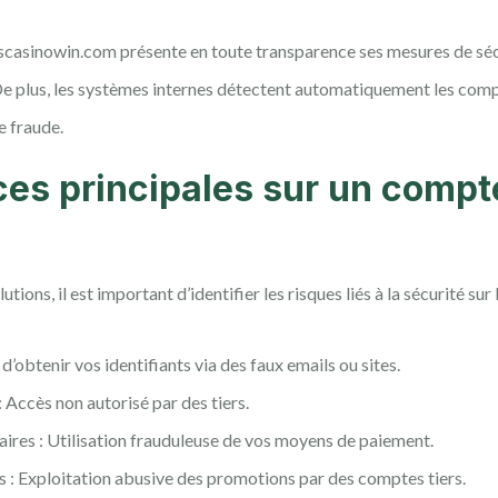
mscasinowin.com
présente en toute transparence ses mesures de sécu
. De plus, les systèmes internes détectent automatiquement les com
de fraude.
es principales sur un comp
utions, il est important d’identifier les risques liés à la sécurité sur 
 d’obtenir vos identifiants via des faux emails ou sites.
 Accès non autorisé par des tiers.
ires : Utilisation frauduleuse de vos moyens de paiement.
s : Exploitation abusive des promotions par des comptes tiers.