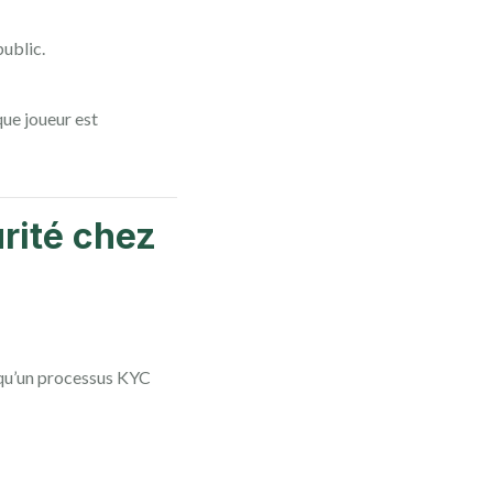
public.
que joueur est
rité chez
i qu’un processus KYC