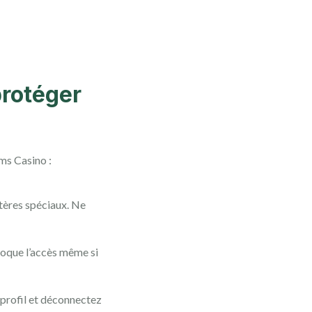
protéger
ms Casino :
ctères spéciaux. Ne
loque l’accès même si
 profil et déconnectez