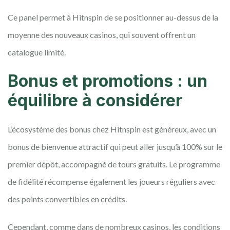
Ce panel permet à Hitnspin de se positionner au-dessus de la
moyenne des nouveaux casinos, qui souvent offrent un
catalogue limité.
Bonus et promotions : un
équilibre à considérer
L’écosystème des bonus chez Hitnspin est généreux, avec un
bonus de bienvenue attractif qui peut aller jusqu’à 100% sur le
premier dépôt, accompagné de tours gratuits. Le programme
de fidélité récompense également les joueurs réguliers avec
des points convertibles en crédits.
Cependant, comme dans de nombreux casinos, les conditions