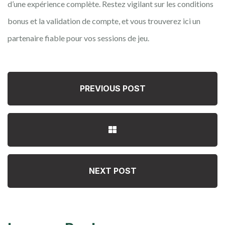
d’une expérience complète. Restez vigilant sur les conditions
bonus et la validation de compte, et vous trouverez ici un
partenaire fiable pour vos sessions de jeu.
PREVIOUS POST
NEXT POST