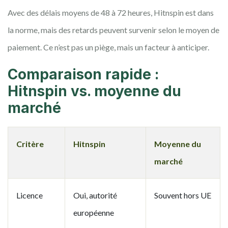
Avec des délais moyens de 48 à 72 heures, Hitnspin est dans
la norme, mais des retards peuvent survenir selon le moyen de
paiement. Ce n’est pas un piège, mais un facteur à anticiper.
Comparaison rapide :
Hitnspin vs. moyenne du
marché
Critère
Hitnspin
Moyenne du
marché
Licence
Oui, autorité
Souvent hors UE
européenne