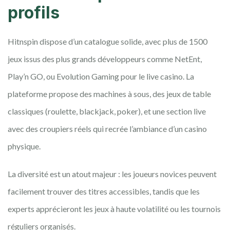
profils
Hitnspin dispose d’un catalogue solide, avec plus de 1500
jeux issus des plus grands développeurs comme NetEnt,
Play’n GO, ou Evolution Gaming pour le live casino. La
plateforme propose des machines à sous, des jeux de table
classiques (roulette, blackjack, poker), et une section live
avec des croupiers réels qui recrée l’ambiance d’un casino
physique.
La diversité est un atout majeur : les joueurs novices peuvent
facilement trouver des titres accessibles, tandis que les
experts apprécieront les jeux à haute volatilité ou les tournois
réguliers organisés.