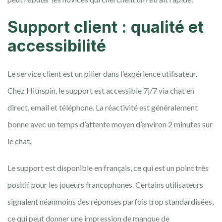
Support client : qualité et
accessibilité
Le service client est un pilier dans l’expérience utilisateur.
Chez Hitnspin, le support est accessible 7j/7 via chat en
direct, email et téléphone. La réactivité est généralement
bonne avec un temps d’attente moyen d’environ 2 minutes sur
le chat.
Le support est disponible en français, ce qui est un point très
positif pour les joueurs francophones. Certains utilisateurs
signalent néanmoins des réponses parfois trop standardisées,
ce qui peut donner une impression de manque de