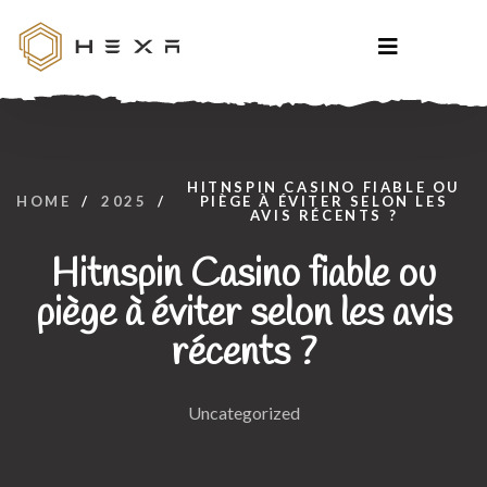
HITNSPIN CASINO FIABLE OU
HOME
/
2025
/
PIÈGE À ÉVITER SELON LES
AVIS RÉCENTS ?
Hitnspin Casino fiable ou
piège à éviter selon les avis
récents ?
Uncategorized