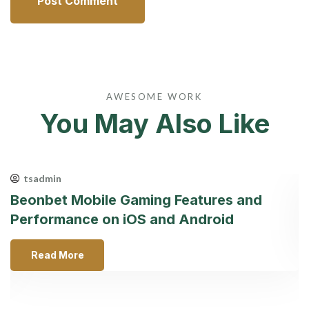
AWESOME WORK
You May Also Like
tsadmin
Beonbet Mobile Gaming Features and
T
Performance on iOS and Android
Read More