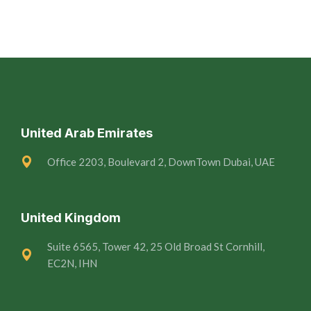
United Arab Emirates
Office 2203, Boulevard 2, DownTown Dubai, UAE
United Kingdom
Suite 6565, Tower 42, 25 Old Broad St Cornhill,
EC2N, IHN