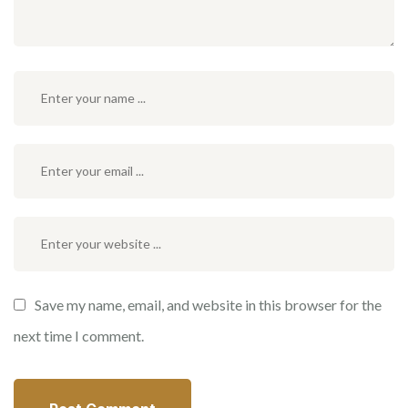
Save my name, email, and website in this browser for the
next time I comment.