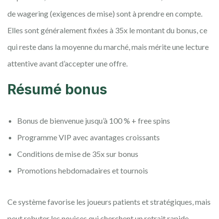
de wagering (exigences de mise) sont à prendre en compte.
Elles sont généralement fixées à 35x le montant du bonus, ce
qui reste dans la moyenne du marché, mais mérite une lecture
attentive avant d’accepter une offre.
Résumé bonus
Bonus de bienvenue jusqu’à 100 % + free spins
Programme VIP avec avantages croissants
Conditions de mise de 35x sur bonus
Promotions hebdomadaires et tournois
Ce système favorise les joueurs patients et stratégiques, mais
peut rebuter les novices qui cherchent un retrait rapide.