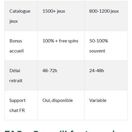
Catalogue
1500+ jeux
800-1200 jeux
jeux
Bonus
100% + free spins
50-100%
accueil
souvent
Délai
48-72h
24-48h
retrait
Support
Oui, disponible
Variable
chat FR