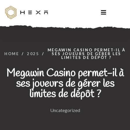
MEGAWIN CASINO PERMET-IL À
HOME
/
2025
/
SES JOUEURS DE GÉRER LES
LIMITES DE DÉPÔT ?
Megawin Casino permet-il à
ses joueurs de gérer les
limites de dépôt ?
Uncategorized