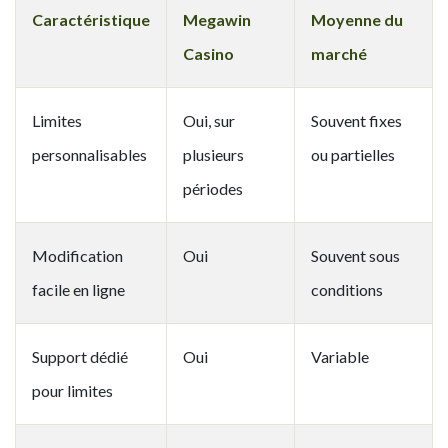
Caractéristique
Megawin
Moyenne du
Casino
marché
Limites
Oui, sur
Souvent fixes
personnalisables
plusieurs
ou partielles
périodes
Modification
Oui
Souvent sous
facile en ligne
conditions
Support dédié
Oui
Variable
pour limites