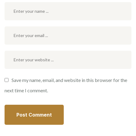
Save my name, email, and website in this browser for the
next time I comment.