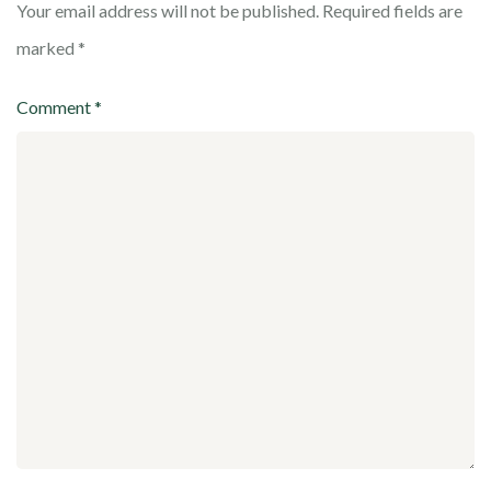
Your email address will not be published.
Required fields are
marked
*
Comment
*