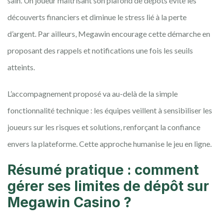
sain. Un joueur maîtrisant son plafond de dépôts évite les
découverts financiers et diminue le stress lié à la perte
d’argent. Par ailleurs, Megawin encourage cette démarche en
proposant des rappels et notifications une fois les seuils
atteints.
L’accompagnement proposé va au-delà de la simple
fonctionnalité technique : les équipes veillent à sensibiliser les
joueurs sur les risques et solutions, renforçant la confiance
envers la plateforme. Cette approche humanise le jeu en ligne.
Résumé pratique : comment
gérer ses limites de dépôt sur
Megawin Casino ?