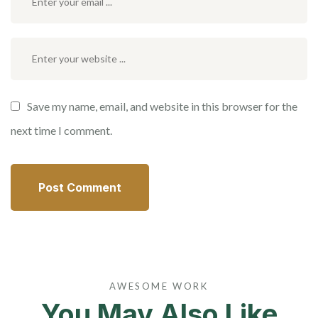
Save my name, email, and website in this browser for the
next time I comment.
AWESOME WORK
You May Also Like