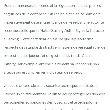
Pour commencer, la licence et la régulation sont les pierres
angulaires de la confiance. Un casino digne de ce nom doit
impérativement détenir une licence délivrée par une autorité
reconnue, telle que la Malta Gaming Authority ou la Curaçao
eGaming. Cette certification assure que la plateforme
respecte des standards stricts en matière de jeu équitable, de
protection des joueurs et de gestion des fonds. Casino
Infinity, par exemple, affiche clairement sa licence sur son
site, ce qui est un premier indicateur de sérieux.
Un autre critère clé est la sécurité technique. Le site doit
utiliser un chiffrement SSL robuste pour protéger les données
personnelles et bancaires des joueurs. Cette technologie