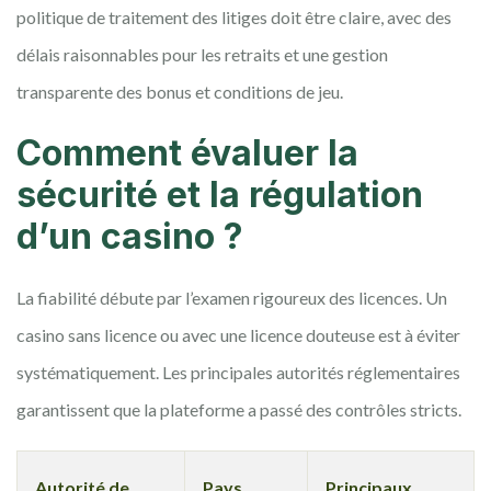
politique de traitement des litiges doit être claire, avec des
délais raisonnables pour les retraits et une gestion
transparente des bonus et conditions de jeu.
Comment évaluer la
sécurité et la régulation
d’un casino ?
La fiabilité débute par l’examen rigoureux des licences. Un
casino sans licence ou avec une licence douteuse est à éviter
systématiquement. Les principales autorités réglementaires
garantissent que la plateforme a passé des contrôles stricts.
Autorité de
Pays
Principaux