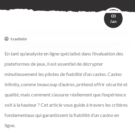
03
Jan
tsadmin
En tant qu’analyste en ligne spécialisé dans l’évaluation des
plateformes de jeux, il est essentiel de décrypter
minutieusement les pilotes de fiabilité d’un casino. Casino
Infinity, comme beaucoup d’autres, prétend offrir sécurité et
qualité, mais comment s’assurer réellement que l’expérience
soit à la hauteur ? Cet article vous guide à travers les critères
fondamentaux qui garantissent la fiabilité d’un casino en
ligne.