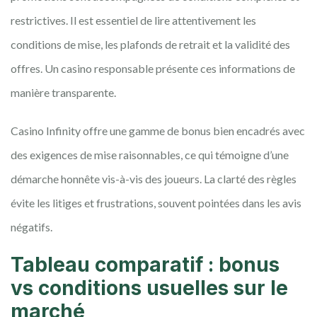
restrictives. Il est essentiel de lire attentivement les
conditions de mise, les plafonds de retrait et la validité des
offres. Un casino responsable présente ces informations de
manière transparente.
Casino Infinity offre une gamme de bonus bien encadrés avec
des exigences de mise raisonnables, ce qui témoigne d’une
démarche honnête vis-à-vis des joueurs. La clarté des règles
évite les litiges et frustrations, souvent pointées dans les avis
négatifs.
Tableau comparatif : bonus
vs conditions usuelles sur le
marché