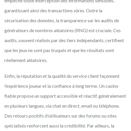
empêche toute interception des informations sensibles,
garantissant ainsi des transactions sûres. Outre la
sécurisation des données, la transparence sur les audits de
générateurs de nombres aléatoires (RNG) est cruciale. Ces
audits, souvent réalisés par des tiers indépendants, certifient
que les jeux ne sont pas truqués et que les résultats sont
réellement aléatoires.
Enfin, la réputation et la qualité du service client façonnent
l’expérience joueur et la confiance à long terme. Un casino
fiable propose un support accessible et réactif, généralement
en plusieurs langues, via chat en direct, email ou téléphone.
Des retours positifs d’utilisateurs sur des forums ou sites
spécialisés renforcent aussi la crédibilité. Par ailleurs, la