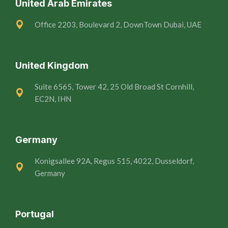
United Arab Emirates
Office 2203, Boulevard 2, DownTown Dubai, UAE
United Kingdom
Suite 6565, Tower 42, 25 Old Broad St Cornhill,
EC2N, IHN
Germany
Konigsallee 92A, Regus 515, 4022, Dusseldorf,
Germany
Portugal