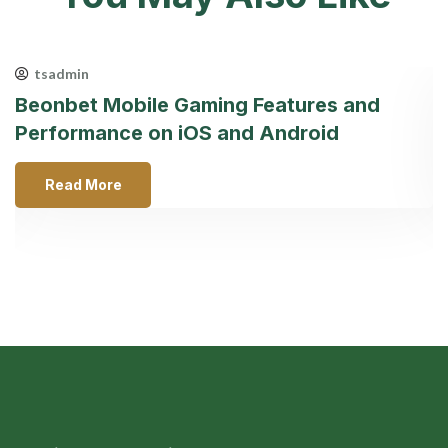
tsadmin
Beonbet Mobile Gaming Features and
К
Performance on iOS and Android
з
Read More