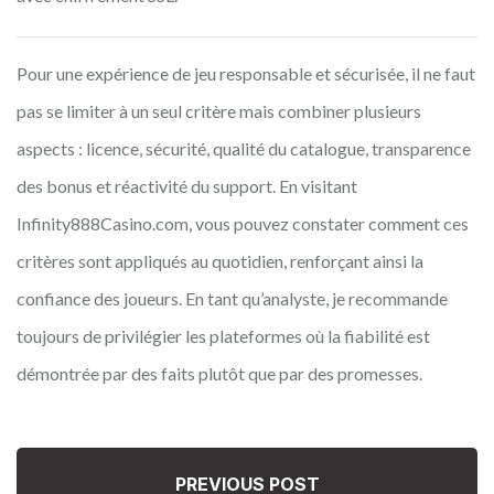
Pour une expérience de jeu responsable et sécurisée, il ne faut
pas se limiter à un seul critère mais combiner plusieurs
aspects : licence, sécurité, qualité du catalogue, transparence
des bonus et réactivité du support. En visitant
Infinity888Casino.com
, vous pouvez constater comment ces
critères sont appliqués au quotidien, renforçant ainsi la
confiance des joueurs. En tant qu’analyste, je recommande
toujours de privilégier les plateformes où la fiabilité est
démontrée par des faits plutôt que par des promesses.
PREVIOUS POST