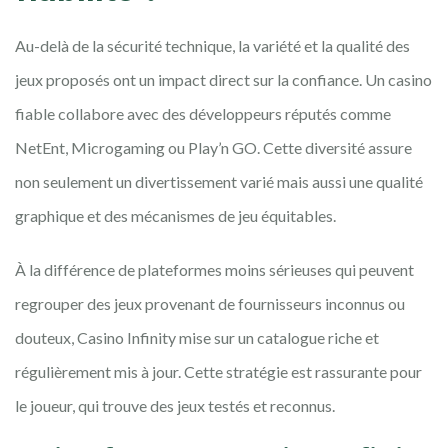
Au-delà de la sécurité technique, la variété et la qualité des
jeux proposés ont un impact direct sur la confiance. Un casino
fiable collabore avec des développeurs réputés comme
NetEnt, Microgaming ou Play’n GO. Cette diversité assure
non seulement un divertissement varié mais aussi une qualité
graphique et des mécanismes de jeu équitables.
À la différence de plateformes moins sérieuses qui peuvent
regrouper des jeux provenant de fournisseurs inconnus ou
douteux, Casino Infinity mise sur un catalogue riche et
régulièrement mis à jour. Cette stratégie est rassurante pour
le joueur, qui trouve des jeux testés et reconnus.