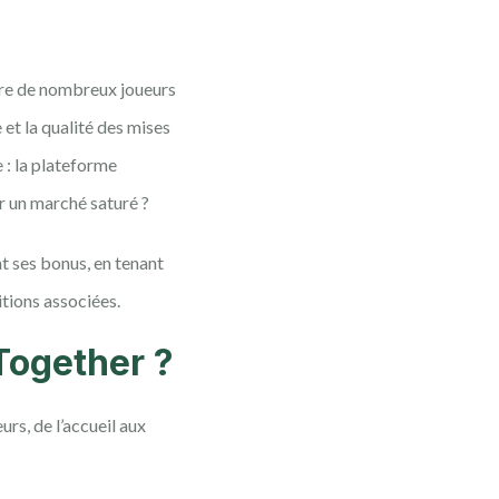
ire de nombreux joueurs
et la qualité des mises
e : la plateforme
r un marché saturé ?
t ses bonus, en tenant
itions associées.
Together ?
rs, de l’accueil aux