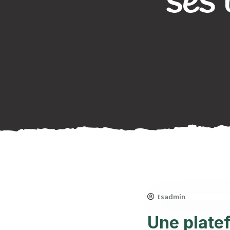
ses 
tsadmin
Une plate