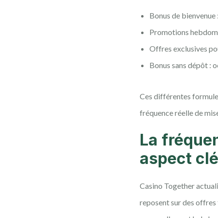
Bonus de bienvenue :
Promotions hebdomad
Offres exclusives po
Bonus sans dépôt : oc
Ces différentes formules
fréquence réelle de mise
La fréquen
aspect clé
Casino Together actuali
reposent sur des offre