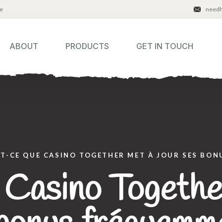
e
need
ABOUT
PRODUCTS
GET IN TOUCH
ST-CE QUE CASINO TOGETHER MET À JOUR SES BO
 Casino Together