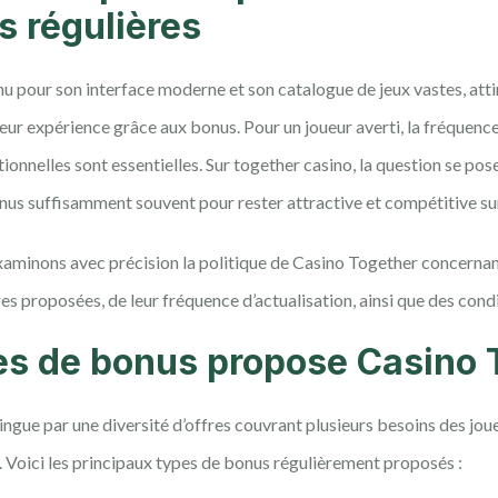
s régulières
u pour son interface moderne et son catalogue de jeux vastes, att
ur expérience grâce aux bonus. Pour un joueur averti, la fréquence 
ionnelles sont essentielles. Sur
together casino
, la question se pos
onus suffisamment souvent pour rester attractive et compétitive su
examinons avec précision la politique de Casino Together concernan
s proposées, de leur fréquence d’actualisation, ainsi que des cond
es de bonus propose Casino 
ngue par une diversité d’offres couvrant plusieurs besoins des joueu
 Voici les principaux types de bonus régulièrement proposés :