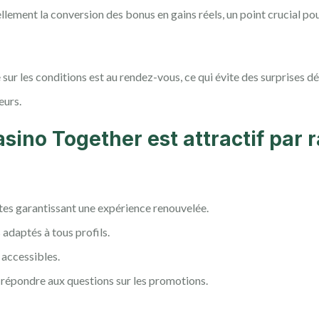
éellement la conversion des bonus en gains réels, un point crucial pou
 sur les conditions est au rendez-vous, ce qui évite des surprises 
eurs.
sino Together est attractif par r
tes garantissant une expérience renouvelée.
adaptés à tous profils.
 accessibles.
 répondre aux questions sur les promotions.