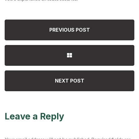
PREVIOUS POST
NEXT POST
Leave a Reply