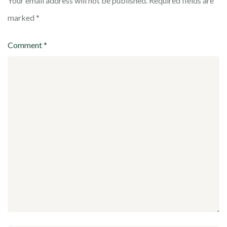
Your email address will not be published.
Required fields are
marked
*
Comment
*