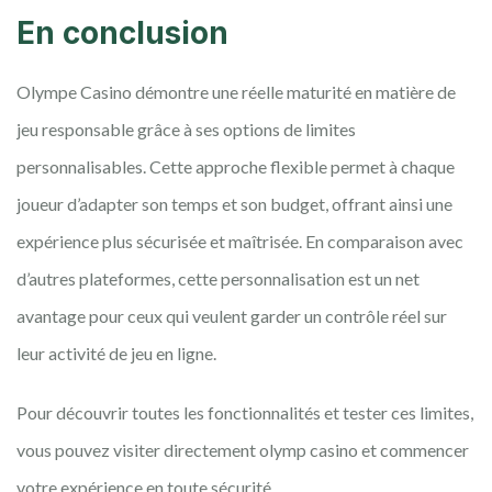
En conclusion
Olympe Casino démontre une réelle maturité en matière de
jeu responsable grâce à ses options de limites
personnalisables. Cette approche flexible permet à chaque
joueur d’adapter son temps et son budget, offrant ainsi une
expérience plus sécurisée et maîtrisée. En comparaison avec
d’autres plateformes, cette personnalisation est un net
avantage pour ceux qui veulent garder un contrôle réel sur
leur activité de jeu en ligne.
Pour découvrir toutes les fonctionnalités et tester ces limites,
vous pouvez visiter directement
olymp casino
et commencer
votre expérience en toute sécurité.