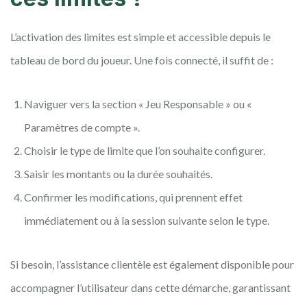
L’activation des limites est simple et accessible depuis le
tableau de bord du joueur. Une fois connecté, il suffit de :
Naviguer vers la section « Jeu Responsable » ou «
Paramètres de compte ».
Choisir le type de limite que l’on souhaite configurer.
Saisir les montants ou la durée souhaités.
Confirmer les modifications, qui prennent effet
immédiatement ou à la session suivante selon le type.
Si besoin, l’assistance clientèle est également disponible pour
accompagner l’utilisateur dans cette démarche, garantissant