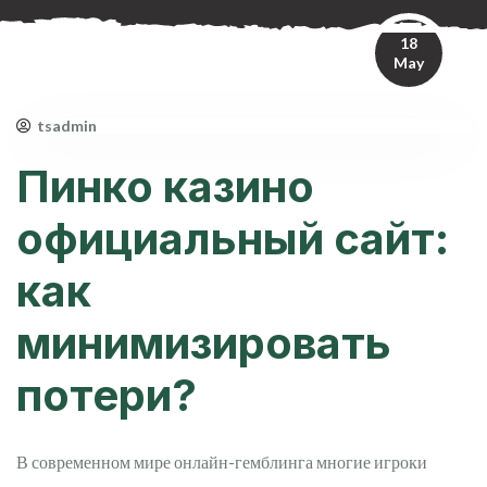
18
May
tsadmin
Пинко казино
официальный сайт:
как
минимизировать
потери?
В современном мире онлайн-гемблинга многие игроки