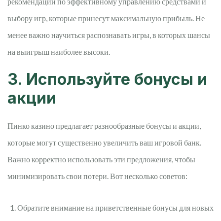
рекомендации по эффективному управлению средствами и
выбору игр, которые принесут максимальную прибыль. Не
менее важно научиться распознавать игры, в которых шансы
на выигрыш наиболее высоки.
3. Используйте бонусы и
акции
Пинко казино предлагает разнообразные бонусы и акции,
которые могут существенно увеличить ваш игровой банк.
Важно корректно использовать эти предложения, чтобы
минимизировать свои потери. Вот несколько советов:
Обратите внимание на приветственные бонусы для новых