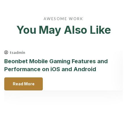
AWESOME WORK
You May Also Like
tsadmin
Beonbet Mobile Gaming Features and
E
Performance on iOS and Android
a
Read More