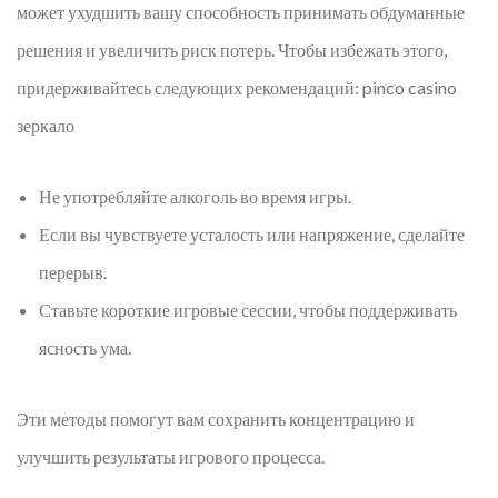
может ухудшить вашу способность принимать обдуманные
решения и увеличить риск потерь. Чтобы избежать этого,
придерживайтесь следующих рекомендаций:
pinco casino
зеркало
Не употребляйте алкоголь во время игры.
Если вы чувствуете усталость или напряжение, сделайте
перерыв.
Ставьте короткие игровые сессии, чтобы поддерживать
ясность ума.
Эти методы помогут вам сохранить концентрацию и
улучшить результаты игрового процесса.