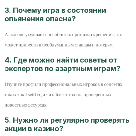
3. Почему игра в состоянии
опьянения опасна?
Алкоголь ухудшает способность принимать решения, что
может привести к необдуманным ставкам и потерям.
4. Где можно найти советы от
экспертов по азартным играм?
Изучите профили профессиональных игроков в соцсетях,
таких как Twitter, и читайте статьи на проверенных
новостных ресурсах.
5. Нужно ли регулярно проверять
акции в казино?