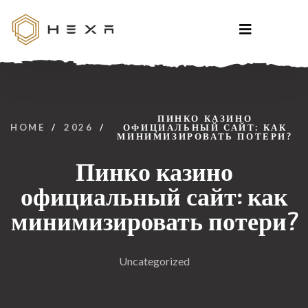
ПИНКО КАЗИНО
HOME
/
2026
/
ОФИЦИАЛЬНЫЙ САЙТ: КАК
МИНИМИЗИРОВАТЬ ПОТЕРИ?
Пинко казино
официальный сайт: как
минимизировать потери?
Uncategorized