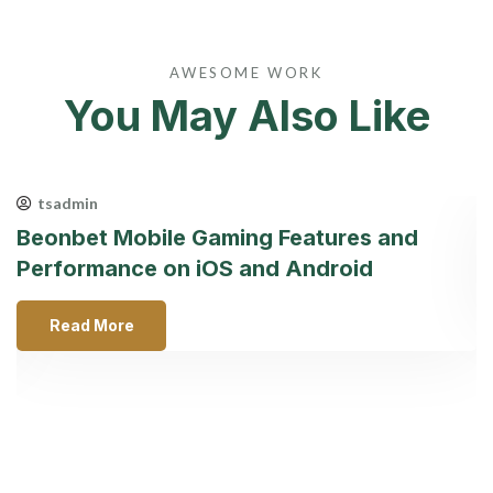
AWESOME WORK
You May Also Like
tsadmin
Beonbet Mobile Gaming Features and
S
Performance on iOS and Android
Read More