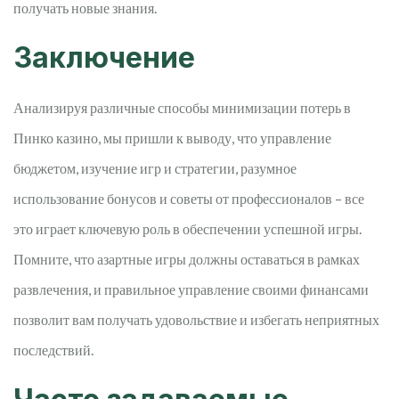
получать новые знания.
Заключение
Анализируя различные способы минимизации потерь в
Пинко казино, мы пришли к выводу, что управление
бюджетом, изучение игр и стратегии, разумное
использование бонусов и советы от профессионалов – все
это играет ключевую роль в обеспечении успешной игры.
Помните, что азартные игры должны оставаться в рамках
развлечения, и правильное управление своими финансами
позволит вам получать удовольствие и избегать неприятных
последствий.