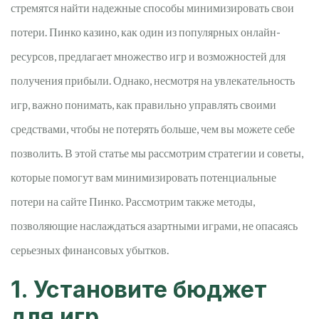
стремятся найти надежные способы минимизировать свои
потери. Пинко казино, как один из популярных онлайн-
ресурсов, предлагает множество игр и возможностей для
получения прибыли. Однако, несмотря на увлекательность
игр, важно понимать, как правильно управлять своими
средствами, чтобы не потерять больше, чем вы можете себе
позволить. В этой статье мы рассмотрим стратегии и советы,
которые помогут вам минимизировать потенциальные
потери на сайте Пинко. Рассмотрим также методы,
позволяющие наслаждаться азартными играми, не опасаясь
серьезных финансовых убытков.
1. Установите бюджет
для игр