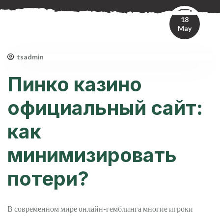
18
May
tsadmin
Пинко казино
официальный сайт:
как
минимизировать
потери?
В современном мире онлайн-гемблинга многие игроки