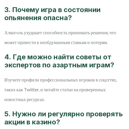
3. Почему игра в состоянии
опьянения опасна?
Алкоголь ухудшает способность принимать решения, что
может привести к необдуманным ставкам и потерям.
4. Где можно найти советы от
экспертов по азартным играм?
Изучите профили профессиональных игроков в соцсетях,
таких как Twitter, и читайте статьи на проверенных
новостных ресурсах.
5. Нужно ли регулярно проверять
акции в казино?