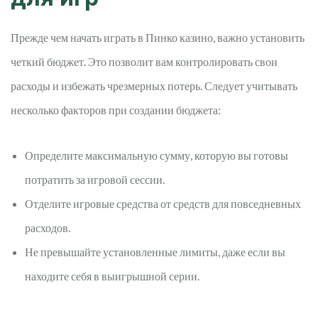
Прежде чем начать играть в Пинко казино, важно установить
четкий бюджет. Это позволит вам контролировать свои
расходы и избежать чрезмерных потерь. Следует учитывать
несколько факторов при создании бюджета:
Определите максимальную сумму, которую вы готовы
потратить за игровой сессии.
Отделите игровые средства от средств для повседневных
расходов.
Не превышайте установленные лимиты, даже если вы
находите себя в выигрышной серии.