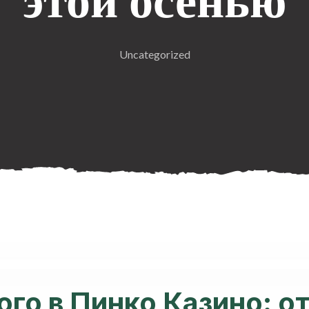
этой осенью
Uncategorized
ого в Пинко Казино: о