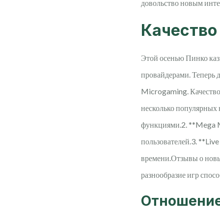
довольство новым инте
Качество
Этой осенью Пинко каз
провайдерами. Теперь д
Microgaming. Качество 
несколько популярных 
функциями.2. **Mega M
пользователей.3. **Liv
времени.Отзывы о новы
разнообразие игр спосо
Отношение