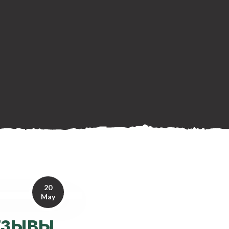
20
May
тзывы