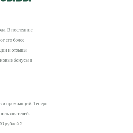
да. В последние
ют его более
нции и отзывы
 новые бонусы и
в и промоакций. Теперь
пользователей.
0 рублей.2.