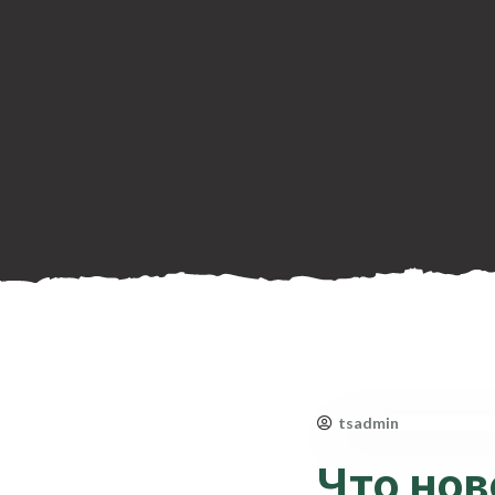
tsadmin
Что нов