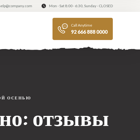
help@company.com
Mon - Sat 8:00 - 6:30, Sunday - CLOSED
Call Anytime
92 666 888 0000
ТОЙ ОСЕНЬЮ
ино: отзывы