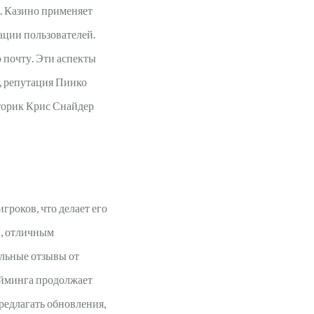
. Казино применяет
ции пользователей.
 почту. Эти аспекты
, репутация Пинко
торик Крис Снайдер
роков, что делает его
и, отличным
ельные отзывы от
ейминга продолжает
предлагать обновления,