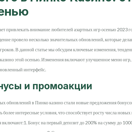
сенью
ет привлекать внимание любителей азартных игр осенью 2023 го
дение провело несколько значительных обновлений, которые дела
гроков. В данной статье мы обсудим ключевые изменения, тенде
 казино этой осенью. Изменения включают улучшенное меню игр,
бновленный интерфейс.
нусы и промоакции
ых обновлений в Пинко казино стали новые предложения бонусо
 более интересные условия, что способствует росту числа новых 
включают:1. Бонус на первый депозит до 200% на сумму до 1000