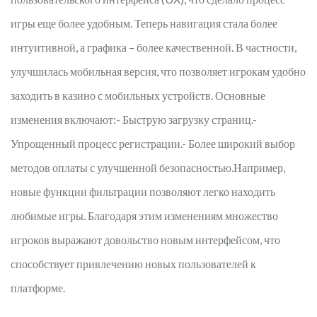
игры еще более удобным. Теперь навигация стала более
интуитивной, а графика – более качественной. В частности,
улучшилась мобильная версия, что позволяет игрокам удобно
заходить в казино с мобильных устройств. Основные
изменения включают:- Быструю загрузку страниц.-
Упрощенный процесс регистрации.- Более широкий выбор
методов оплаты с улучшенной безопасностью.Например,
новые функции фильтрации позволяют легко находить
любимые игры. Благодаря этим изменениям множество
игроков выражают довольство новым интерфейсом, что
способствует привлечению новых пользователей к
платформе.