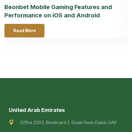
Beonbet Mobile Gaming Features and
К
Performance on iOS and Android
з
Read More
United Arab Emirates
Office 2203, Boulevard 2, DownTown Dubai, UAE