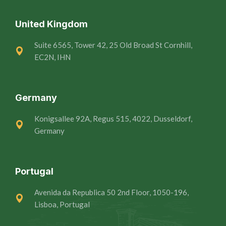
United Kingdom
Suite 6565, Tower 42, 25 Old Broad St Cornhill,
EC2N, IHN
Germany
Konigsallee 92A, Regus 515, 4022, Dusseldorf,
Germany
Portugal
Avenida da Republica 50 2nd Floor, 1050-196,
Lisboa, Portugal