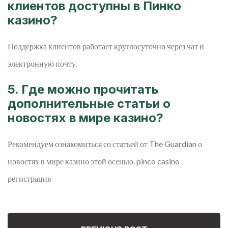
клиентов доступны в Пинко
казино?
Поддержка клиентов работает круглосуточно через чат и
электронную почту.
5. Где можно прочитать
дополнительные статьи о
новостях в мире казино?
Рекомендуем ознакомиться со статьей от
The Guardian о
новостях в мире казино этой осенью
.
pinco casino
регистрация