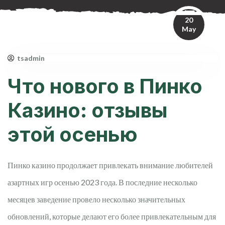
20
May
tsadmin
Что нового в Пинко
Казино: отзывы
этой осенью
Пинко казино продолжает привлекать внимание любителей
азартных игр осенью 2023 года. В последние несколько
месяцев заведение провело несколько значительных
обновлений, которые делают его более привлекательным для