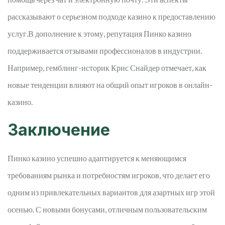
рассказывают о серьезном подходе казино к предоставлению
услуг.В дополнение к этому, репутация Пинко казино
поддерживается отзывами профессионалов в индустрии.
Например,
гемблинг-историк Крис Снайдер
отмечает, как
новые тенденции влияют на общий опыт игроков в онлайн-
казино.
Заключение
Пинко казино успешно адаптируется к меняющимся
требованиям рынка и потребностям игроков, что делает его
одним из привлекательных вариантов для азартных игр этой
осенью. С новыми бонусами, отличным пользовательским